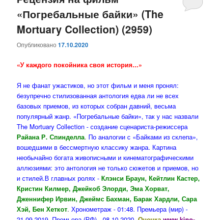
«Погребальные байки» (The
содержимому
содержимому
Mortuary Collection) (2959)
Опубликовано
17.10.2020
«У каждого покойника своя история...»
Я не фанат ужастиков, но этот фильм и меня пронял:
безупречно стилизованная антология едва ли не всех
базовых приемов, из которых собран давний, весьма
популярный жанр. «Погребальные байки», так у нас назвали
The Mortuary Collection - создание сценариста-режиссера
Райана Р. Спинделла
.
По аналогии с «Байками из склепа»,
вошедшими в бессмертную классику жанра. Картина
необычайно богата живописными и кинематографическими
аллюзиями: это антология не только сюжетов и приемов, но
и стилей.В главных ролях -
Клэнси Браун, Кейтлин Кастер,
Кристин Килмер, Джейкоб Элорди, Эма Хорват,
Дженнифер Ирвин, Джеймс Бахман, Барак Хардли, Сара
Хэй, Бен Хеткот
.
Хронометраж - 01:48. Премьера (мир) -
21.09.2019. Премьера (РФ) - 08.10.2020.
Оценка
www.kino-