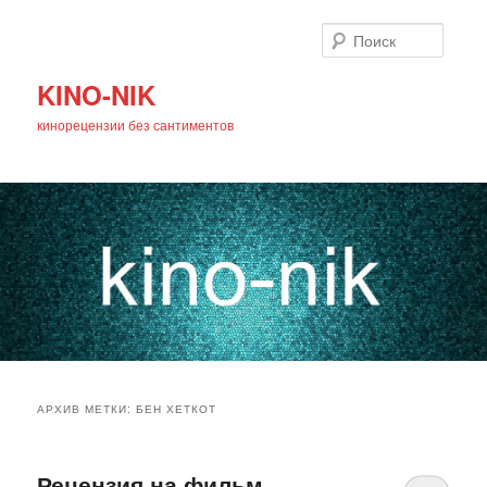
Поиск
KINO-NIK
кинорецензии без сантиментов
Главное
Перейти
Перейти
меню
АРХИВ МЕТКИ:
БЕН ХЕТКОТ
к
к
основному
дополнительному
Рецензия на фильм