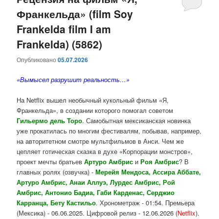
Франкельда» (film Soy
содержимому
содержимому
Frankelda film I am
Frankelda) (5862)
Опубликовано
05.07.2026
«Вымысел разрушит реальность…»
На Netflix вышел необычный кукольный фильм «Я,
Франкельда», в создании которого помогал советом
Гильермо дель Торо
. Самобытная мексиканская новинка
уже прокатилась по многим фестивалям, побывав, например,
на авторитетном смотре мультфильмов в Анси. Чем же
цепляет готическая сказка в духе «Корпорации монстров»,
проект мечты братьев
Артуро Амбрис
и
Роя Амбрис
? В
главных ролях (озвучка) -
Мерейя Мендоса, Ассира Аббате,
Артуро Амбрис, Анаи Аллуэ, Лурдес Амбрис, Рой
Амбрис, Антонио Бадиа, Габи Карденас, Серджио
Карранца, Бету Кастильо
. Хронометраж - 01:54. Премьера
(Мексика) - 06.06.2025. Цифровой релиз - 12.06.2026 (
Netflix
).