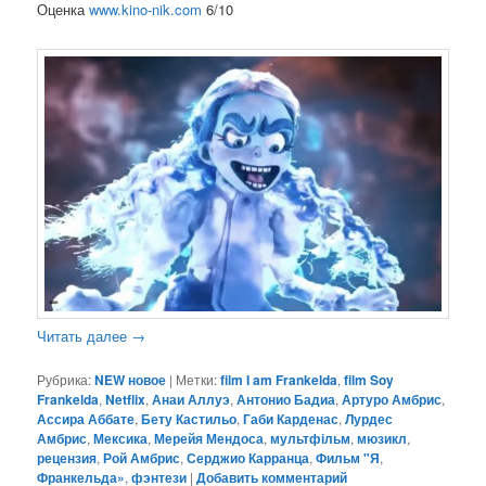
Оценка
www.kino-nik.com
6/10
Читать далее
→
Рубрика:
NEW новое
|
Метки:
film I am Frankelda
,
film Soy
Frankelda
,
Netflix
,
Анаи Аллуэ
,
Антонио Бадиа
,
Артуро Амбрис
,
Ассира Аббате
,
Бету Кастильо
,
Габи Карденас
,
Лурдес
Амбрис
,
Мексика
,
Мерейя Мендоса
,
мультфільм
,
мюзикл
,
рецензия
,
Рой Амбрис
,
Серджио Карранца
,
Фильм "Я
,
Франкельда»
,
фэнтези
|
Добавить комментарий