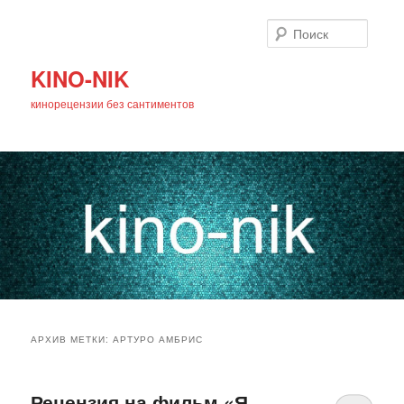
Поиск
KINO-NIK
кинорецензии без сантиментов
Главное
Перейти
Перейти
меню
АРХИВ МЕТКИ:
АРТУРО АМБРИС
к
к
основному
дополнительному
Рецензия на фильм «Я,