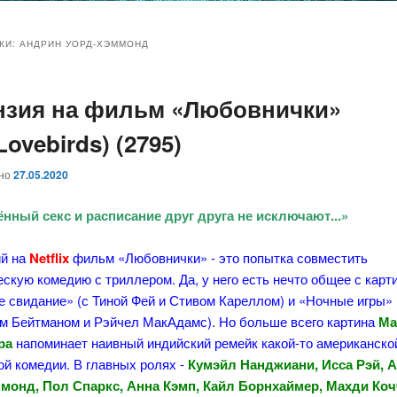
и
и
КИ:
АНДРИН УОРД-ХЭММОНД
нзия на фильм «Любовнички»
ому
ительному
Lovebirds) (2795)
жимому
жимому
ано
27.05.2020
нный секс и расписание друг друга не исключают...»
й на
Netflix
фильм «Любовнички» - это попытка совместить
скую комедию с триллером. Да, у него есть нечто общее с карт
 свидание» (с Тиной Фей и Стивом Кареллом) и «Ночные игры» 
м Бейтманом и Рэйчел МакАдамс). Но больше всего картина
Ма
ра
напоминает наивный индийский ремейк какой-то американско
й комедии. В главных ролях -
Кумэйл Нанджиани, Исса Рэй, 
монд, Пол Спаркс, Анна Кэмп, Кайл Борнхаймер, Махди Коч