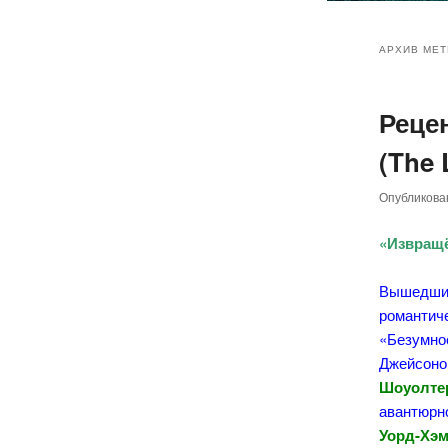
Главное
Перейт
Перейт
меню
АРХИВ МЕТ
к
к
Реце
основн
дополн
(The 
содер
содер
Опубликов
«Извращё
Вышедши
романтиче
«Безумное
Джейсоно
Шоуолте
авантюрно
Уорд-Хэм