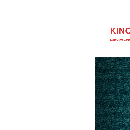
KINO
кинорецен