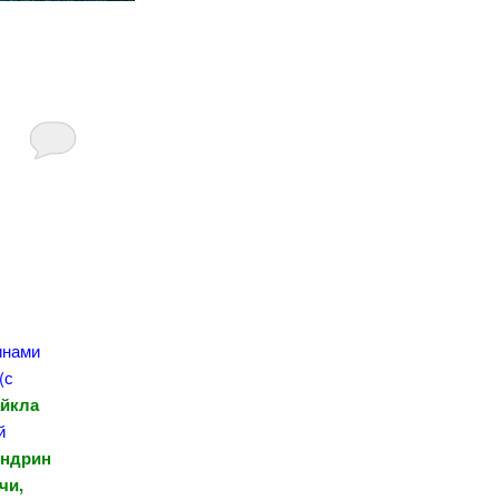
инами
(с
йкла
й
Андрин
чи,