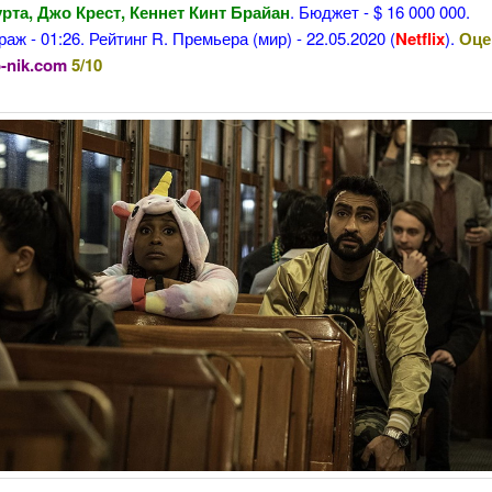
рта, Джо Крест, Кеннет Кинт Брайан
. Бюджет - $ 16 000 000.
аж - 01:26. Рейтинг R. Премьера (мир) - 22.05.2020 (
Netflix
).
Оце
-nik.com
5/10