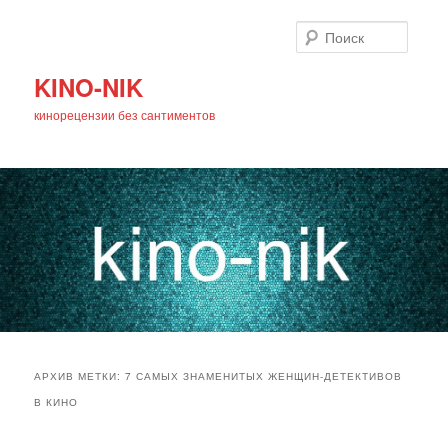
Поиск
KINO-NIK
кинорецензии без сантиментов
Главное
Перейти
Перейти
меню
АРХИВ МЕТКИ:
7 САМЫХ ЗНАМЕНИТЫХ ЖЕНЩИН-ДЕТЕКТИВОВ
к
к
В КИНО
основному
дополнительному