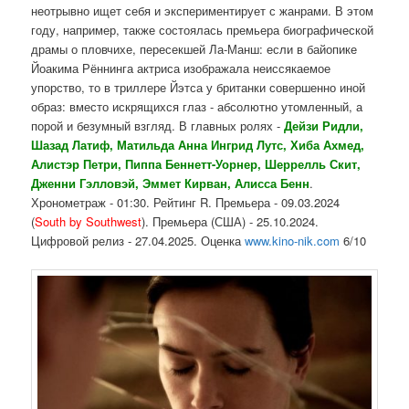
неотрывно ищет себя и экспериментирует с жанрами. В этом
году, например, также состоялась премьера биографической
драмы о пловчихе, пересекшей Ла-Манш: если в байопике
Йоакима Рённинга актриса изображала неиссякаемое
упорство, то в триллере Йэтса у британки совершенно иной
образ: вместо искрящихся глаз - абсолютно утомленный, а
порой и безумный взгляд. В главных ролях -
Дейзи Ридли,
Шазад Латиф, Матильда Анна Ингрид Лутс, Хиба Ахмед,
Алистэр Петри, Пиппа Беннетт-Уорнер, Шеррелль Скит,
Дженни Гэлловэй, Эммет Кирван, Алисса
Бенн
.
Хронометраж - 01:30. Рейтинг R. Премьера - 09.03.2024
(
South by Southwest
). Премьера (США) - 25.10.2024.
Цифровой релиз - 27.04.2025. Оценка
www.kino-nik.com
6/10