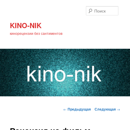
Поиск
KINO-NIK
кинорецензии без сантиментов
Главное
Перейти
меню
Навигация
←
Предыдущая
Следующая
→
по
к
записям
основному