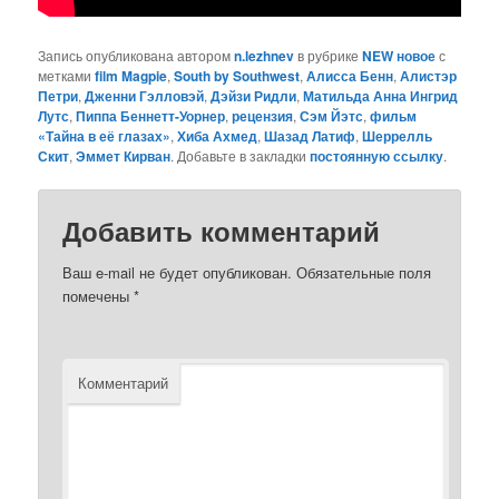
Запись опубликована автором
n.lezhnev
в рубрике
NEW новое
с
метками
film Magpie
,
South by Southwest
,
Алисса Бенн
,
Алистэр
Петри
,
Дженни Гэлловэй
,
Дэйзи Ридли
,
Матильда Анна Ингрид
Лутс
,
Пиппа Беннетт-Уорнер
,
рецензия
,
Сэм Йэтс
,
фильм
«Тайна в её глазах»
,
Хиба Ахмед
,
Шазад Латиф
,
Шеррелль
Скит
,
Эммет Кирван
. Добавьте в закладки
постоянную ссылку
.
Добавить комментарий
Ваш e-mail не будет опубликован.
Обязательные поля
помечены
*
Комментарий