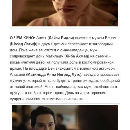
О ЧЕМ КИНО:
Анетт (
Дейзи Ридли
) вместе с мужем Беном
(
Шазад Латиф
) и двумя детьми переезжает в загородный
дом. Пока жена заботится о сыне-младенце, муж
сопровождает дочь Матильду (
Хиба Ахмед
) на съемки -
восьмилетняя девочка получила роль в костюмированной
драме. На площадке Бен знакомится с известной актрисой
Алисией (
Матильда Анна Ингрид Лутс
): звезда очаровывает
мужчину, который отныне будет с трепетом ждать сообщений
от новой знакомой. Анетт наблюдает, как муж влюбляется в
другую, а ее брак терпит крах. День за днем терпение
супруги начинает стремительно иссякать...