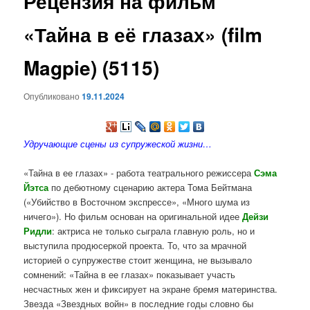
Рецензия на фильм
содержимому
«Тайна в её глазах» (film
Magpie) (5115)
Опубликовано
19.11.2024
Удручающие сцены из супружеской жизни…
«Тайна в ее глазах» - работа театрального режиссера
Сэма
Йэтса
по дебютному сценарию актера Тома Бейтмана
(«Убийство в Восточном экспрессе», «Много шума из
ничего»). Но фильм основан на оригинальной идее
Дейзи
Ридли
: актриса не только сыграла главную роль, но и
выступила продюсеркой проекта. То, что за мрачной
историей о супружестве стоит женщина, не вызывало
сомнений: «Тайна в ее глазах» показывает участь
несчастных жен и фиксирует на экране бремя материнства.
Звезда «Звездных войн» в последние годы словно бы