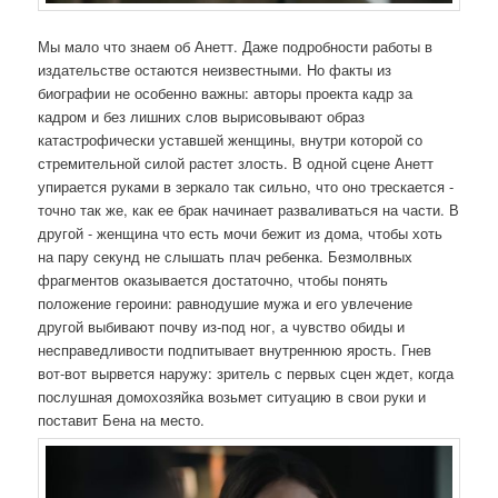
Мы мало что знаем об Анетт. Даже подробности работы в
издательстве остаются неизвестными. Но факты из
биографии не особенно важны: авторы проекта кадр за
кадром и без лишних слов вырисовывают образ
катастрофически уставшей женщины, внутри которой со
стремительной силой растет злость. В одной сцене Анетт
упирается руками в зеркало так сильно, что оно трескается -
точно так же, как ее брак начинает разваливаться на части. В
другой - женщина что есть мочи бежит из дома, чтобы хоть
на пару секунд не слышать плач ребенка. Безмолвных
фрагментов оказывается достаточно, чтобы понять
положение героини: равнодушие мужа и его увлечение
другой выбивают почву из-под ног, а чувство обиды и
несправедливости подпитывает внутреннюю ярость. Гнев
вот-вот вырвется наружу: зритель с первых сцен ждет, когда
послушная домохозяйка возьмет ситуацию в свои руки и
поставит Бена на место.