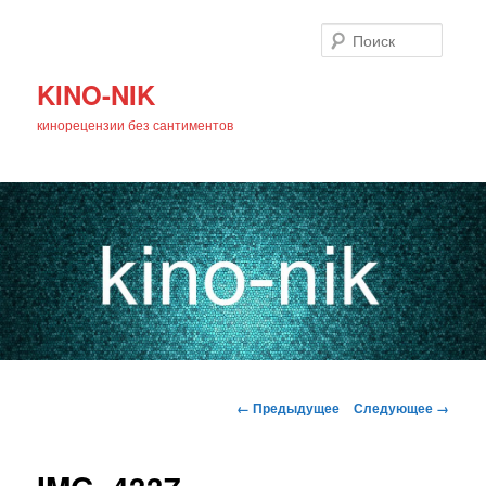
Поиск
KINO-NIK
кинорецензии без сантиментов
Главное
Перейти
меню
Навигация
← Предыдущее
Следующее →
по
к
изображениям
основному