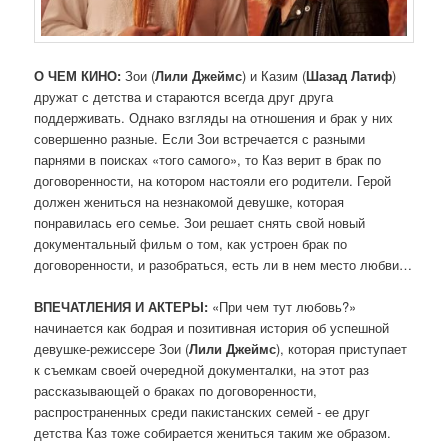
О ЧЕМ КИНО:
Зои (
Лили Джеймс
) и Казим (
Шазад Латиф
)
дружат с детства и стараются всегда друг друга
поддерживать. Однако взгляды на отношения и брак у них
совершенно разные. Если Зои встречается с разными
парнями в поисках «того самого», то Каз верит в брак по
договоренности, на котором настояли его родители. Герой
должен жениться на незнакомой девушке, которая
понравилась его семье. Зои решает снять свой новый
документальный фильм о том, как устроен брак по
договоренности, и разобраться, есть ли в нем место любви…
ВПЕЧАТЛЕНИЯ И АКТЕРЫ:
«При чем тут любовь?»
начинается как бодрая и позитивная история об успешной
девушке-режиссере Зои (
Лили Джеймс
), которая приступает
к съемкам своей очередной документалки, на этот раз
рассказывающей о браках по договоренности,
распространенных среди пакистанских семей - ее друг
детства Каз тоже собирается жениться таким же образом.