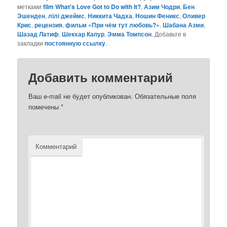
метками
film What's Love Got to Do with It?
,
Азим Чодри
,
Бен
Эшенден
,
лілі джеймс
,
Никкита Чадха
,
Ношин Феникс
,
Оливер
Крис
,
рецензия
,
фильм «При чём тут любовь?»
,
Шабана Азми
,
Шазад Латиф
,
Шекхар Капур
,
Эмма Томпсон
. Добавьте в
закладки
постоянную ссылку
.
Добавить комментарий
Ваш e-mail не будет опубликован.
Обязательные поля
помечены
*
Комментарий