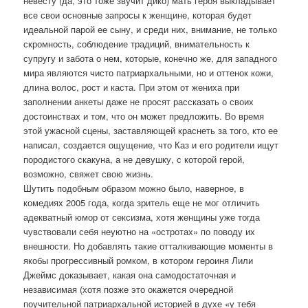
невесту (да, это тоже звучит дико) мать героя выкладывает
все свои основные запросы к женщине, которая будет
идеальной парой ее сыну, и среди них, внимание, не только
скромность, соблюдение традиций, внимательность к
супругу и забота о нем, которые, конечно же, для западного
мира являются чисто патриархальными, но и оттенок кожи,
длина волос, рост и каста. При этом от жениха при
заполнении анкеты даже не просят рассказать о своих
достоинствах и том, что он может предложить. Во время
этой ужасной сцены, заставляющей краснеть за того, кто ее
написал, создается ощущение, что Каз и его родители ищут
породистого скакуна, а не девушку, с которой герой,
возможно, свяжет свою жизнь.
Шутить подобным образом можно было, наверное, в
комедиях 2005 года, когда зритель еще не мог отличить
адекватный юмор от сексизма, хотя женщины уже тогда
чувствовали себя неуютно на «остротах» по поводу их
внешности. Но добавлять такие отталкивающие моменты в
якобы прогрессивный ромком, в котором героиня Лили
Джеймс доказывает, какая она самодостаточная и
независимая (хотя позже это окажется очередной
поучительной патриархальной историей в духе «у тебя