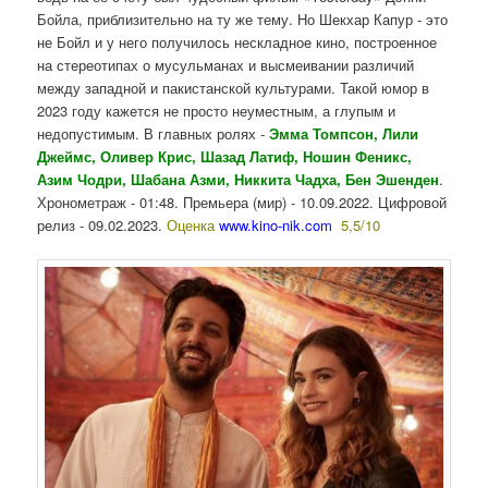
Бойла, приблизительно на ту же тему. Но Шекхар Капур - это
не Бойл и у него получилось нескладное кино, построенное
на стереотипах о мусульманах и высмеивании различий
между западной и пакистанской культурами. Такой юмор в
2023 году кажется не просто неуместным, а глупым и
недопустимым. В главных ролях -
Эмма Томпсон, Лили
Джеймс, Оливер Крис, Шазад Латиф, Ношин Феникс,
Азим Чодри, Шабана Азми, Никкита Чадха, Бен Эшенден
.
Хронометраж - 01:48. Премьера (мир) - 10.09.2022. Цифровой
релиз - 09.02.2023.
Оценка
www.kino-nik.com
5,5/10