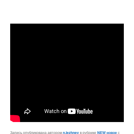
Запись опубликована автором
n.lezhnev
в рубрике
NEW новое
с