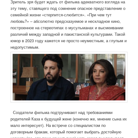
Зритель зря будет ждать от фильма адекватного взгляда на
эту тему, ставящего под сомнение опасное представление о
семейной жизни «стерпится-слюбится». «При чем тут
любовь?» – абсолютно предсказуемое и нескладное кино,
построенное на стереотипах о мусульманах и высмеивании
различий между западной и пакистанской культурами. Такой
юмор в 2023 году кажется не просто неуместным, а глупым и
недопустимым.
Создатели фильма подтрунивают над требованиями
родителей Каза к будущей жене (конечно же, мнение сына их
мало интересует). На встрече со специалистом по
договорным бракам, который помогает выбрать достойную