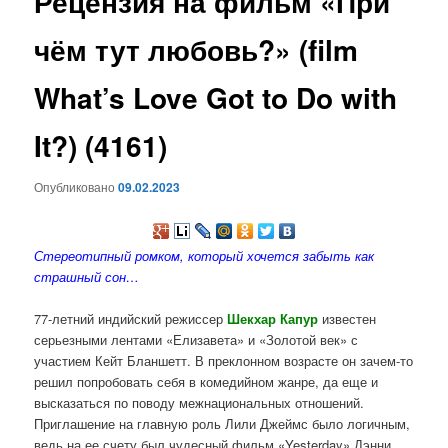
Рецензия на фильм «При
содержимому
чём тут любовь?» (film
What’s Love Got to Do with
It?) (4161)
Опубликовано
09.02.2023
Стереотипный ромком, который хочется забыть как
страшный сон…
77-летний индийский режиссер
Шекхар Капур
известен
серьезными лентами «Елизавета» и «Золотой век» с
участием Кейт Бланшетт. В преклонном возрасте он зачем-то
решил попробовать себя в комедийном жанре, да еще и
высказаться по поводу межнациональных отношений.
Приглашение на главную роль Лили Джеймс было логичным,
ведь на ее счету был чудесный фильм «Yesterday» Дэнни