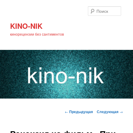
Поиск
KINO-NIK
кинорецензии без сантиментов
Главное
Перейти
меню
Навигация
←
Предыдущая
Следующая
→
по
к
записям
основному