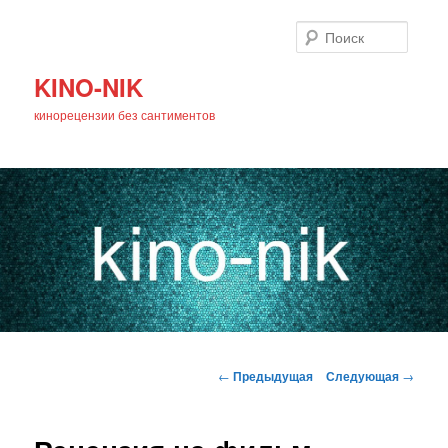
Поиск
KINO-NIK
кинорецензии без сантиментов
Главное
Перейти
меню
Навигация
←
Предыдущая
Следующая
→
по
к
записям
основному