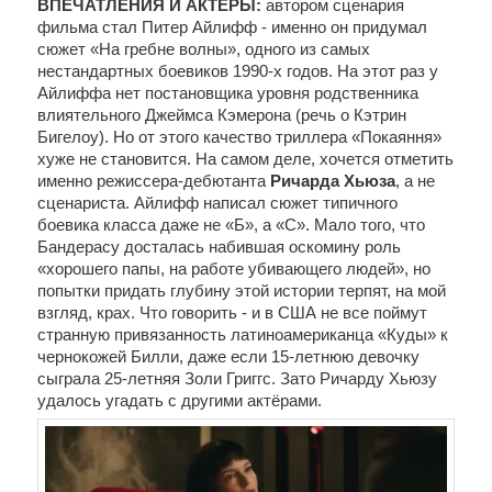
ВПЕЧАТЛЕНИЯ И АКТЕРЫ: 
автором сценария 
фильма
 стал Питер Айлифф - именно он придумал 
сюжет «На гребне волны», одного из самых 
нестандартных боевиков 1990-х годов. На этот раз у 
Айлиффа нет постановщика уровня родственника 
влиятельного Джеймса Кэмерона (речь о Кэтрин 
Бигелоу). Но от этого качество триллера «Покаяння» 
хуже не становится. На самом деле, хочется отметить 
именно режиссера-дебютанта 
Ричарда Хьюза
, а не 
сценариста. Айлифф написал сюжет типичного 
боевика класса даже не «Б», а «С». Мало того, что 
Бандерасу досталась набившая оскомину роль 
«хорошего папы, на работе убивающего людей», но 
попытки придать глубину этой истории терпят, на мой 
взгляд, крах. Что говорить - и в США не все поймут 
странную привязанность латиноамериканца «Куды» к 
чернокожей Билли, даже если 15-летнюю девочку 
сыграла 25-летняя Золи Григгс. Зато Ричарду Хьюзу 
удалось угадать с другими актёрами. 