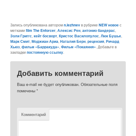
Запись опубликована автором
n.lezhnev
в рубрике
NEW новое
с
метками
film The Enforcer
,
Алексис Рен
,
антонио бандерас
,
Золи Григгс
,
кейт босворт
,
Кристос Василопулос
,
Люк Бушье
,
Марк Смит
,
Моджиан Ариа
,
Наталия Берн
,
рецензия
,
Ричард
Хьюз
,
фильм «Барракуда»
,
Фильм «Покаяння»
. Добавьте в
закладки
постоянную ссылку
.
Добавить комментарий
Ваш e-mail не будет опубликован.
Обязательные поля
помечены
*
Комментарий