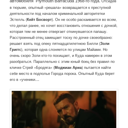
Отсидев
автомобиля  Plymouth Barracuda 1968-го года. 
в тюрьме, опытный «решала» возвращается к преступной
деятельности под началом криминальной авторитетки
Эстелль (
Кейт Босворт
). Он не особо раскаивается во всем,
что делал ранее, но хочет восстановить отношения с дочкой,
которая тем не менее отвергает откинувшегося папашу.
Расстроенный отец замещает тоску по дочке своеобразно:
решает взять под опеку пятнадцатилетнюю Билли (
Золи
Григгс
), которая одна слоняется по улицам Майами. Но
очень скоро Золи кто-то похищает, и Куда намерен в этом
разобраться. Параллельно с этим юный боец без правил по
кличке Стрей «Бродяга» (
Моджиан Ариа
) пытается найти
себе место в подполье Города порока. Опытный Куда берет
его в «ученики
…