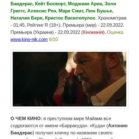
Бандерас, Кейт Босворт, Моджиан Ариа, Золи 
Григгс, Алексис Рен, Марк Смит, Люк Бушье, 
Наталия Берн, Кристос Василопулос
. Хронометраж 
- 01:45. Рейтинг R (18+). Премьера (мир) - 22.09.2022. 
Премьера (Украина) - 22.09.2022 (
Кіноманія
). 
Оценка 
www.kino-nik.com
 6/10
О ЧЕМ КИНО: 
в преступном мире Майами все 
содрогаются от имени «Барракуда». «Куда» (
Антонио 
Бандерас
) получил кличку по названию своего 