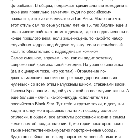
флешбэков. В общем, подражает криминальным комедиям в
духе (как правильно заметили, судя по российскому
названию, хитрые локализаторы) Гая Ричи. Мало того что
этот стиль сам по себе устарел лет на 15, так Харлин ещё и
пластически работает по методичкам, где-то подхваченным в
конце прошлого века: если экшен-сцена, то какой-то набор
случайных кадров под бодрую музыку, если ансамблевый
каст, то обязательно с надоедливым комиком.
Самое смешное, впрочем, - то, как он видит эстетику
современной криминальной комедии. На уровне киноязыка
(да и сценария тоже, что уж там) «Ограбление по-
джентльменски» напоминает рекламу дорогих часов из
нулевых - со всем этим напускным шиком, стаканами виски,
Пирсом Броснаном с одной ухмылкой на все случаи жизни. А
ещё больше - клипы какого-нибудь исполнителя из
российского Black Star. Тут тебе и крутые тачки, и девушки
ходят в слоу-мо в красивых платьях, повсюду золотые
отблески, в общем, все атрибуты роскошной жизни в самом
колхозном её представлении. Даже герои некоторые носят
такие неестественно-аккуратно подстриженные бороды,
будто вот сейчас вот в кадр впрыгнет условный Тимати и