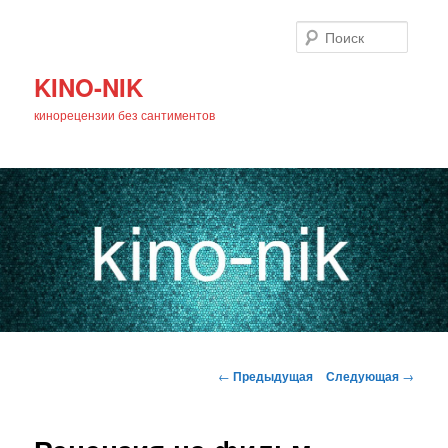
Поиск
KINO-NIK
кинорецензии без сантиментов
Главное
Перейти
меню
Навигация
←
Предыдущая
Следующая
→
по
к
записям
основному