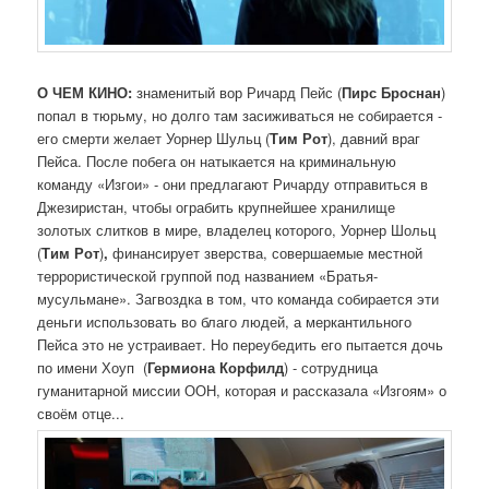
О ЧЕМ КИНО:
знаменитый вор Ричард Пейс (
Пирс Броснан
)
попал в тюрьму, но долго там засиживаться не собирается -
его смерти желает Уорнер Шульц (
Тим Рот
), давний враг
Пейса. После побега он натыкается на криминальную
команду «Изгои» - они предлагают Ричарду отправиться в
Джезиристан, чтобы ограбить крупнейшее хранилище
золотых слитков в мире, владелец которого, Уорнер Шольц
(
Тим Рот
)
,
финансирует зверства, совершаемые местной
террористической группой под названием «Братья-
мусульмане». Загвоздка в том, что команда собирается эти
деньги использовать во благо людей, а меркантильного
Пейса это не устраивает. Но переубедить его пытается дочь
по имени Хоуп (
Гермиона Корфилд
) - сотрудница
гуманитарной миссии ООН, которая и рассказала «Изгоям» о
своём отце...