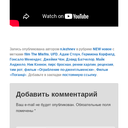
Запись опубликована автором
n.lezhnev
в рубрике
NEW новое
с
метками
film The Misfits
,
UFD
,
Адам Стоун
,
Гермиона Корфилд
,
Гонсало Менендес
,
Джейми Чон
,
Дэвид Батчелор
,
Майк
Анджело
,
Ник Кэннон
,
пирс броснан
,
ренни харлин
,
рецензия
,
тим рот
,
фильм «Ограбление по-джентльменски»
,
Фильм
«Поганці»
. Добавьте в закладки
постоянную ссылку
.
Добавить комментарий
Ваш e-mail не будет опубликован.
Обязательные поля
помечены
*