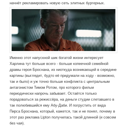
начнёт рекламировать новую сеть элитных бургерных.
Именно этот напускной шик богатой жизни интересует
Харлина тут больше всего - больше копеечной семейной
драмы героя Броснана, из ниоткуда возникающей в середине
картины (выглядит, будто её придумали на ходу - возможно,
так и было) и уж точно больше конфликта с центральным
антагонистом Тимом Ротом, про которого фильм
периодически напрочь забывает. Остаётся только
порадоваться за режиссёра, на деньги студии слетавшего в
так полюбившийся ему Абу-Даби. И погрустить от вида
Пирса Броснана, который, кажется, так и не понял, почему в
этот раз реклама Lipton получилась такой длинной (и совсем
без чая).