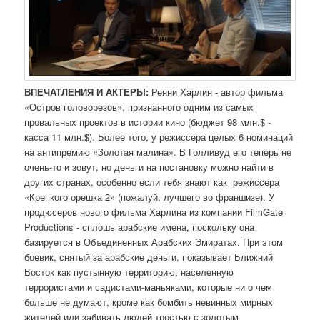
ВПЕЧАТЛЕНИЯ И АКТЕРЫ:
Ренни Харлин - автор фильма
«Остров головорезов», признанного одним из самых
провальных проектов в истории кино (бюджет 98 млн.$ -
касса 11 млн.$). Более того, у режиссера целых 6 номинаций
на антипремию «Золотая малина». В Голливуд его теперь не
очень-то и зовут, но деньги на постановку можно найти в
других странах, особенно если тебя знают как режиссера
«Крепкого орешка 2» (пожалуй, лучшего во франшизе). У
продюсеров нового фильма Харлина из компании FilmGate
Productions - сплошь арабские имена, поскольку она
базируется в Объединенных Арабских Эмиратах. При этом
боевик, снятый за арабские деньги, показывает Ближний
Восток как пустынную территорию, населенную
террористами и садистами-маньяками, которые ни о чем
больше не думают, кроме как бомбить невинных мирных
жителей или забивать людей тростью с золотым