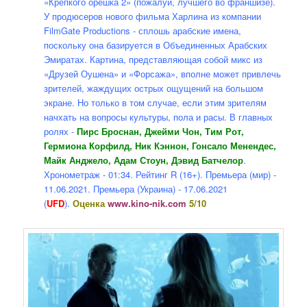
«Крепкого орешка 2» (пожалуй, лучшего во франшизе).
У продюсеров нового фильма Харлина из компании
FilmGate Productions - сплошь арабские имена,
поскольку она базируется в Объединенных Арабских
Эмиратах. Картина, представляющая собой микс из
«Друзей Оушена» и «Форсажа», вполне может привлечь
зрителей, жаждущих острых ощущений на большом
экране. Но только в том случае, если этим зрителям
начхать на вопросы культуры, пола и расы. В главных
ролях -
Пирс Броснан, Джейми Чон, Тим Рот,
Гермиона Корфилд, Ник Кэннон, Гонсало Менендес,
Майк Анджело, Адам Стоун, Дэвид Батчелор
.
Хронометраж - 01:34. Рейтинг R (16+). Премьера (мир) -
11.06.2021. Премьера (Украина) - 17.06.2021
(
UFD
).
Оценка
www.kino-nik.com
5/10