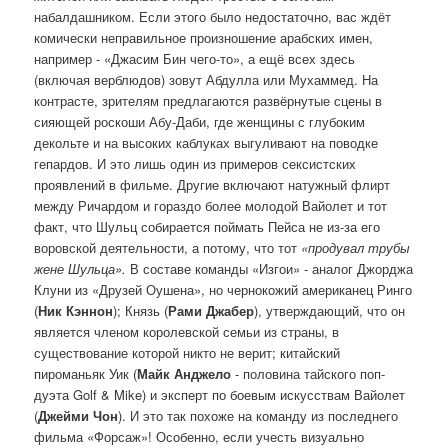
набалдашником. Если этого было недостаточно, вас ждёт
комически неправильное произношение арабских имен,
например - «Джасим Бин чего-то», а ещё всех здесь
(включая верблюдов) зовут Абдулла или Мухаммед. На
контрасте, зрителям предлагаются развёрнутые сцены в
сияющей роскоши Абу-Даби, где женщины с глубоким
декольте и на высоких каблуках выгуливают на поводке
гепардов. И это лишь один из примеров сексистских
проявлений в фильме. Другие включают натужный флирт
между Ричардом и гораздо более молодой Вайолет и тот
факт, что Шульц собирается поймать Пейса не из-за его
воровской деятельности, а потому, что тот
«продувал трубы
жене Шульца».
В составе команды «Изгои» - аналог Джорджа
Клуни из «Друзей Оушена», но чернокожий американец Ринго
(
Ник Кэннон
); Князь (
Рами Джабер
), утверждающий, что он
является членом королевской семьи из страны, в
существование которой никто не верит; китайский
пироманьяк Уик (
Майк Анджело
- половина тайского поп-
дуэта Golf & Mike) и эксперт по боевым искусствам Вайолет
(
Джейми Чон
). И это так похоже на команду из последнего
фильма «Форсаж»! Особенно, если учесть визуально