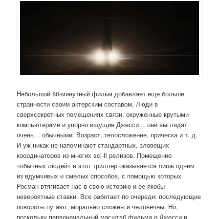
Небольшой 80-минутный фильм добавляет еще больше
странности своим актерским составом. Люди в
сверхсекретных помещениях связи, окруженные крутыми
компьютерами и упорно ищущие Джесси… они выглядят
очень… обычными. Возраст, телосложение, прическа и т. д.
И уж никак не напоминают стандартных, зловещих
координаторов из многих sci-fi релизов. Помещение
«обычных людей» в этот триллер оказывается лишь одним
из вдумчивых и смелых способов, с помощью которых
Росман втягивает нас в свою историю и ее якобы
невероятные ставки. Все работает по очереди: последующие
повороты пугают, морально сложны и человечны. Но,
поскольку первоначальный масштаб фильма о Джесси и