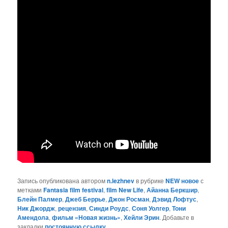
Запись опубликована автором
n.lezhnev
в рубрике
NEW новое
с
метками
Fantasia film festival
,
film New Life
,
Айанна Беркшир
,
Блейн Палмер
,
Джеб Беррье
,
Джон Росман
,
Дэвид Лофтус
,
Ник Джордж
,
рецензия
,
Синди Роудс
,
Соня Уолгер
,
Тони
Амендола
,
фильм «Новая жизнь»
,
Хейли Эрин
. Добавьте в
закладки
постоянную ссылку
.