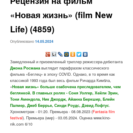
Рецензия на фильм
содержимому
«Новая жизнь» (film New
Life) (4859)
Опубликовано
14.05.2024
Замедленный и приземленный триллер режиссера-дебютанта
Джона Росмана
выглядит парафразом классического
фильма «Беглец» в эпоху COVID. Однако, в то время как
классикой 1993 года был весь фильм Ричарда Кимбла,
«
Новая жизнь» больше озабочена преследователем, чем
беглянкой. В главных ролях - Соня Уолгер, Хейли Эрин,
Тони Амендола, Ник Джордж, Айанна Беркшир, Блейн
Палмер, Джеб Беррье, Синди Роудс, Дэвид Лофтус
.
Хронометраж - 01:20. Премьера - 08.08.2023 (
Fantasia film
festival
). Премьера (мир) - 03.05.2024. Оценка www.kino-
nik.com 6/10