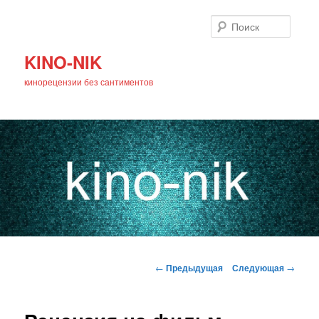
Поиск
KINO-NIK
кинорецензии без сантиментов
Главное
Перейти
меню
Навигация
←
Предыдущая
Следующая
→
по
к
записям
основному