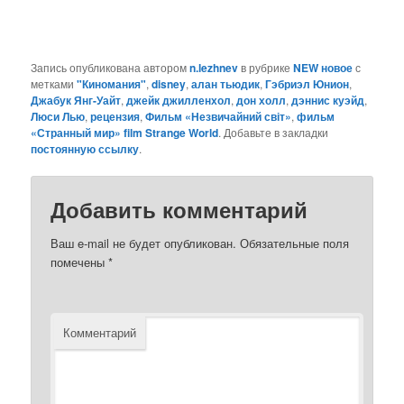
Запись опубликована автором
n.lezhnev
в рубрике
NEW новое
с
метками
"Киномания"
,
disney
,
алан тьюдик
,
Гэбриэл Юнион
,
Джабук Янг-Уайт
,
джейк джилленхол
,
дон холл
,
дэннис куэйд
,
Люси Лью
,
рецензия
,
Фильм «Незвичайний світ»
,
фильм
«Странный мир» film Strange World
. Добавьте в закладки
постоянную ссылку
.
Добавить комментарий
Ваш e-mail не будет опубликован.
Обязательные поля
помечены
*
Комментарий