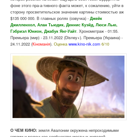
фоне этого пра-а-тивного факта может, к сожалению, уйти в
сторону просветительское значение картины стоимостью аж
$135 000 000. В главных ролях (озвучка) -
Джейк
Джилленхол, Алан Тьюдик, Деннис Куэйд, Люси Лью,
Гэбриэл Юнион, Джабук Янг-Уайт
. Хронометраж - 01:55.
Премьера (мир) - 23.11.2022 (Disney+). Премьера (Украина) -
24.11.2022 (
Кіноманія
).
Оценка
www.kino-nik.com
6/10
О ЧЕМ КИНО:
земля Авалонии окружена непроходимыми
горами и маленькое сообщество местных жителей