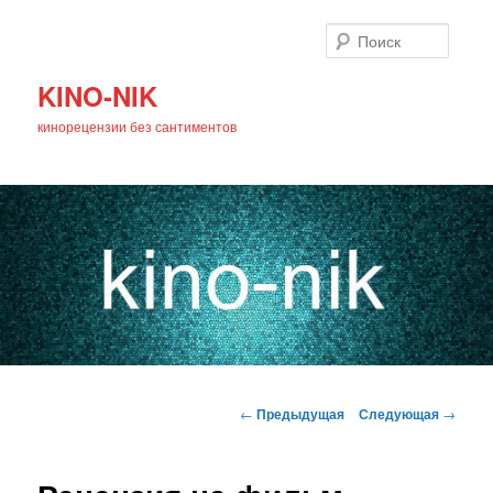
Поиск
KINO-NIK
кинорецензии без сантиментов
Главное
Перейти
меню
Навигация
←
Предыдущая
Следующая
→
по
к
записям
основному