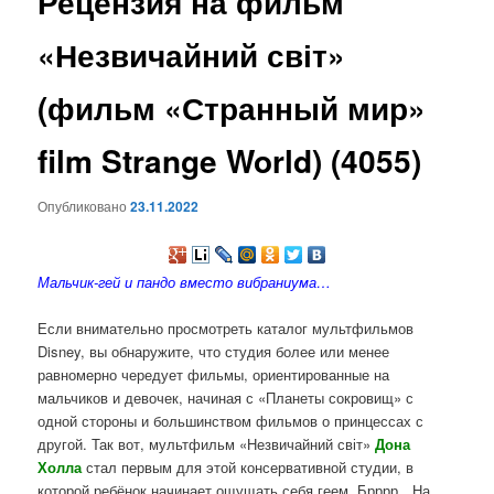
Рецензия на фильм
содержимому
«Незвичайний світ»
(фильм «Странный мир»
film Strange World) (4055)
Опубликовано
23.11.2022
Мальчик-гей и пандо вместо вибраниума…
Если внимательно просмотреть каталог мультфильмов
Disney, вы обнаружите, что студия более или менее
равномерно чередует фильмы, ориентированные на
мальчиков и девочек, начиная с «Планеты сокровищ» с
одной стороны и большинством фильмов о принцессах с
другой. Так вот, мультфильм «Незвичайний світ»
Дона
Холла
стал первым для этой консервативной студии, в
которой ребёнок начинает ощущать себя геем. Брррр…На