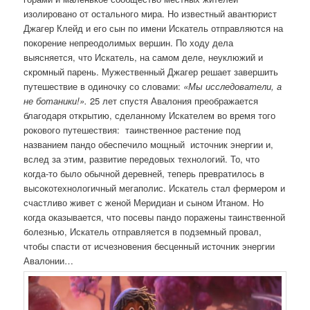
изолировано от остального мира. Но известный авантюрист
Джагер Клейд и его сын по имени Искатель отправляются на
покорение непреодолимых вершин. По ходу дела
выясняется, что Искатель, на самом деле, неуклюжий и
скромный парень. Мужественный Джагер решает завершить
путешествие в одиночку со словами:
«Мы исследователи, а
не ботаники!».
25 лет спустя Авалония преображается
благодаря открытию, сделанному Искателем во время того
рокового путешествия: таинственное растение под
названием пандо обеспечило мощный источник энергии и,
вслед за этим, развитие передовых технологий. То, что
когда-то было обычной деревней, теперь превратилось в
высокотехнологичный мегаполис. Искатель стал фермером и
счастливо живет с женой Меридиан и сыном Итаном. Но
когда оказывается, что посевы пандо поражены таинственной
болезнью, Искатель отправляется в подземный провал,
чтобы спасти от исчезновения бесценный источник энергии
Авалонии…