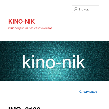
Поиск
KINO-NIK
кинорецензии без сантиментов
Главное
Перейти
меню
Навигация
Следующее →
по
к
изображениям
основному