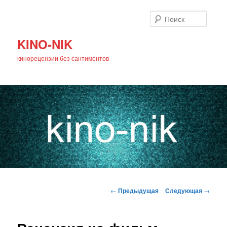
Поиск
KINO-NIK
кинорецензии без сантиментов
Главное
Перейти
меню
Навигация
←
Предыдущая
Следующая
→
по
к
записям
основному