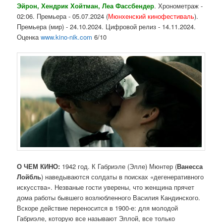
Эйрон, Хендрик Хойтман, Леа Фассбендер
. Хронометраж -
02:06. Премьера - 05.07.2024 (
Мюнхенский кинофестиваль
).
Премьера (мир) - 24.10.2024. Цифровой релиз - 14.11.2024.
Оценка
www.kino-nik.com
6/10
О ЧЕМ КИНО:
1942 год. К Габриэле (Элле) Мюнтер (
Ванесса
Лойбль
) наведываются солдаты в поисках «дегенеративного
искусства». Незваные гости уверены, что женщина прячет
дома работы бывшего возлюбленного Василия Кандинского.
Вскоре действие переносится в 1900-е: для молодой
Габриэле, которую все называют Эллой, все только