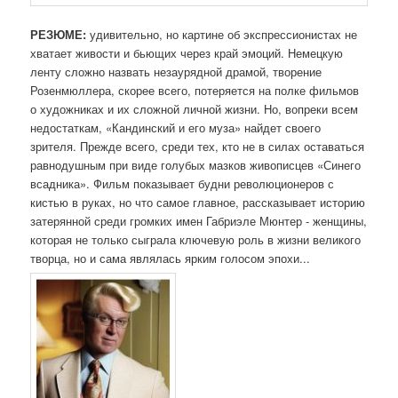
РЕЗЮМЕ:
удивительно, но картине об экспрессионистах не
хватает живости и бьющих через край эмоций. Немецкую
ленту сложно назвать незаурядной драмой, творение
Розенмюллера, скорее всего, потеряется на полке фильмов
о художниках и их сложной личной жизни. Но, вопреки всем
недостаткам, «Кандинский и его муза» найдет своего
зрителя. Прежде всего, среди тех, кто не в силах оставаться
равнодушным при виде голубых мазков живописцев «Синего
всадника». Фильм показывает будни революционеров с
кистью в руках, но что самое главное, рассказывает историю
затерянной среди громких имен Габриэле Мюнтер - женщины,
которая не только сыграла ключевую роль в жизни великого
творца, но и сама являлась ярким голосом эпохи...