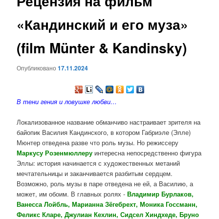
Рецензия на фильм
содержимому
«Кандинский и его муза»
(film Münter & Kandinsky)
Опубликовано
17.11.2024
В тени гения и ловушке любви…
Локализованное название обманчиво настраивает зрителя на
байопик Василия Кандинского, в котором Габриэле (Элле)
Мюнтер отведена разве что роль музы. Но режиссеру
Маркусу Розенмюллеру
интересна непосредственно фигура
Эллы: история начинается с художественных метаний
мечтательницы и заканчивается разбитым сердцем.
Возможно, роль музы в паре отведена не ей, а Василию, а
может, им обоим. В главных ролях -
Владимир Бурлаков,
Ванесса Лойбль, Марианна Зёгебрехт, Моника Госсманн,
Феликс Кларе, Джулиан Кехлин, Сидсел Хиндхеде, Бруно