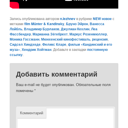
Запись опубликована автором
n.lezhnev
в рубрике
NEW новое
с
метками
film Münter & Kandinsky
,
Бруно Эйрон
,
Ванесса
Лойбль
,
Владимир Бурлаков
,
Джулиан Кехлин
,
Леа
Фассбендер
,
Марианна Зёгебрехт
,
Маркус Розенмюллер
,
Моника Госсманн
,
Мюнхенский кинофестиваль
,
рецензия
,
Сидсел Хиндхеде
,
Феликс Кларе
,
фильм «Кандинский и его
муза»
,
Хендрик Хойтман
. Добавьте в закладки
постоянную
ссылку
.
Добавить комментарий
Ваш e-mail не будет опубликован.
Обязательные поля
помечены
*
Комментарий