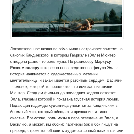
Локализованное название обманчиво настраивает зрителя на
байопик Кандинского, в котором Габриэле (Элле) Мюнтер
отведена разве что роль музы. Но режиссеру
Маркусу
Розенмюллеру
интересна непосредственно фигура Эллы:
история начинается с художественных метаний
мечтательницы и заканчивается разбитым сердцем. Василий
- человек, который то появляется, то исчезает из жизни
Мюнтер. Сердцем фильма до последних кадров остается
Элла, глазами которой и показана грустная история любви.
Подающая надежды художница уносится за Кандинским в
богемный мир, который обещает и признание, и тихое
счастье. Возможно, роль музы в паре отведена не Элле, а
Василию, а может, им обоим: партнеры бок о бок пишут на
природе, стремятся обновить художественный язык и так или