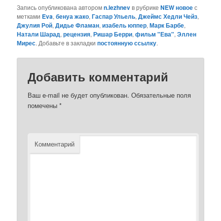
Запись опубликована автором
n.lezhnev
в рубрике
NEW новое
с
метками
Eva
,
бенуа жако
,
Гаспар Ульель
,
Джеймс Хедли Чейз
,
Джулия Рой
,
Дидье Фламан
,
изабель юппер
,
Марк Барбе
,
Натали Шарад
,
рецензия
,
Ришар Берри
,
фильм "Ева"
,
Эллен
Мирес
. Добавьте в закладки
постоянную ссылку
.
Добавить комментарий
Ваш e-mail не будет опубликован.
Обязательные поля
помечены
*
Комментарий