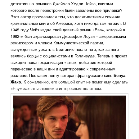
детективных романов Джеймса Хедли Чейза, книгами
которого после перестройки были завалены все прилавки?
Этот автор прославился тем, что десятилетиями сочинял
криминальные книги об Америке, хотя никогда там не жил. В
1945 году Чейз издал свой девятый роман «Ева», который в
1962-м был экранизирован Джозефом Лоузи – американским
режиссером и членом Коммунистической партии,
вынужденным уехать в Британию после того, как за него
взялись борцы с социалистами в Голливуде. Теперь в прокат
выходит новая экранизация «Евы», действие которой
перенесено в наши дни и адаптировано к современным
реалиям. Поставил ленту ветеран французского кино
Бенуа
Жако
. К
сожалению, его большой опыт не помог ему сделать
«Еву» захватывающим и интересным полотном.