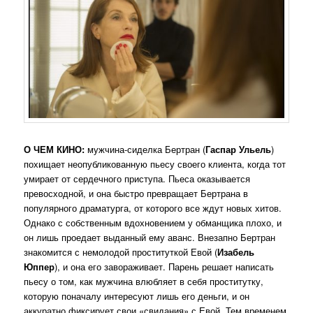
О ЧЕМ КИНО:
мужчина-сиделка Бертран (
Гаспар Ульель
)
похищает неопубликованную пьесу своего клиента, когда тот
умирает от сердечного приступа. Пьеса оказывается
превосходной, и она быстро превращает Бертрана в
популярного драматурга, от которого все ждут новых хитов.
Однако с собственным вдохновением у обманщика плохо, и
он лишь проедает выданный ему аванс. Внезапно Бертран
знакомится с немолодой проституткой Евой (
Изабель
Юппер
), и она его завораживает. Парень решает написать
пьесу о том, как мужчина влюбляет в себя проститутку,
которую поначалу интересуют лишь его деньги, и он
аккуратно фиксирует свои «свидания» с Евой. Тем временем