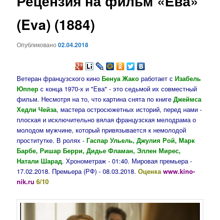
Рецензия на фильм «Ева»
содержимому
(Eva) (1884)
Опубликовано
02.04.2018
Ветеран французского кино
Бенуа Жако
работает с
Изабель
Юппер
с конца 1970-х и "Ева" - это седьмой их совместный
фильм. Несмотря на то, что картина снята по книге
Джеймса
Хедли Чейза
, мастера остросюжетных историй, перед нами -
плоская и исключительно вялая французская мелодрама о
молодом мужчине, который привязывается к немолодой
проститутке. В ролях -
Гаспар Ульель, Джулия Рой, Марк
Барбе, Ришар Берри, Дидье Фламан, Эллен Мирес,
Натали Шарад
. Хронометраж - 01:40. Мировая премьера -
17.02.2018. Премьера (РФ) - 08.03.2018.
Оценка
www.kino-
nik.ru
6/10