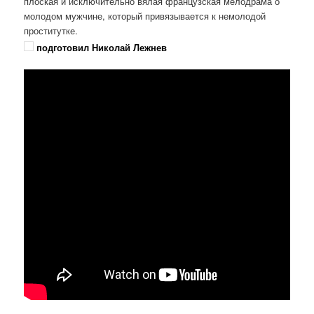
плоская и исключительно вялая французская мелодрама о
молодом мужчине, который привязывается к немолодой
проститутке.
подготовил Николай Лежнев