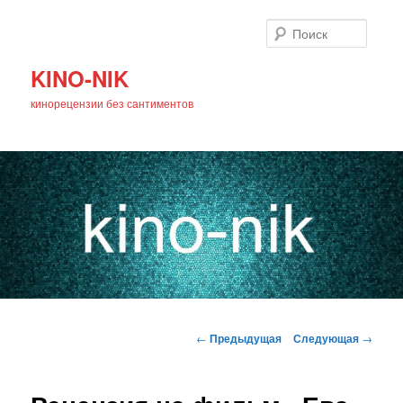
Поиск
KINO-NIK
кинорецензии без сантиментов
Главное
Перейти
меню
Навигация
←
Предыдущая
Следующая
→
по
к
записям
основному