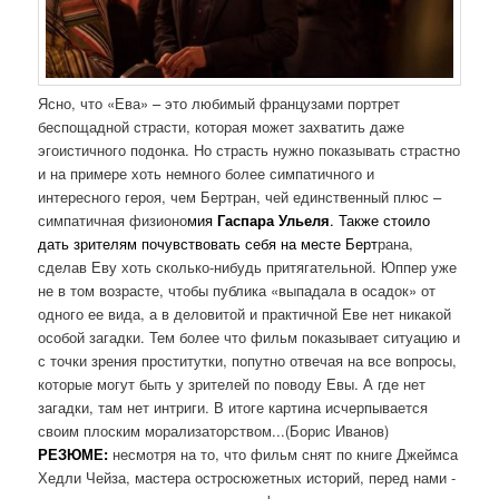
Ясно, что «Ева» – это любимый французами портрет
беспощадной страсти, которая может захватить даже
эгоистичного подонка. Но страсть нужно показывать страстно
и на примере хоть немного более симпатичного и
интересного героя, чем Бертран, чей единственный плюс –
симпатичная физионо
мия
Гаспара Ульеля
. Также стоило
дать зрителям почувствовать себя на месте Берт
рана,
сделав Еву хоть сколько-нибудь притягательной. Юппер уже
не в том возрасте, чтобы публика «выпадала в осадок» от
одного ее вида, а в деловитой и практичной Еве нет никакой
особой загадки. Тем более что фильм показывает ситуацию и
с точки зрения проститутки, попутно отвечая на все вопросы,
которые могут быть у зрителей по поводу Евы. А где нет
загадки, там нет интриги. В итоге картина исчерпывается
своим плоским морализаторством...(Борис Иванов)
РЕЗЮМЕ:
несмотря на то, что фильм снят по книге Джеймса
Хедли Чейза, мастера остросюжетных историй, перед нами -