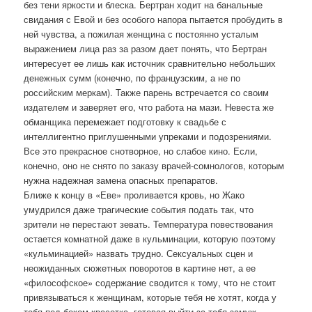
без тени яркости и блеска. Бертран ходит на банальные
свидания с Евой и без особого напора пытается пробудить в
ней чувства, а пожилая женщина с постоянно усталым
выражением лица раз за разом дает понять, что Бертран
интересует ее лишь как источник сравнительно небольших
денежных сумм (конечно, по французским, а не по
российским меркам). Также парень встречается со своим
издателем и заверяет его, что работа на мази. Невеста же
обманщика перемежает подготовку к свадьбе с
интеллигентно приглушенными упреками и подозрениями.
Все это прекрасное снотворное, но слабое кино. Если,
конечно, оно не снято по заказу врачей-сомнологов, которым
нужна надежная замена опасных препаратов.
Ближе к концу в «Еве» проливается кровь, но Жако
умудрился даже трагические события подать так, что
зрители не перестают зевать. Температура повествования
остается комнатной даже в кульминации, которую поэтому
«кульминацией» назвать трудно. Сексуальных сцен и
неожиданных сюжетных поворотов в картине нет, а ее
«философское» содержание сводится к тому, что не стоит
привязываться к женщинам, которые тебя не хотят, когда у
тебя под боком красотка, готовая выйти за тебя замуж.