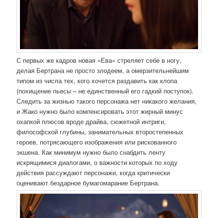
С первых же кадров новая «Ева» стреляет себе в ногу,
делая Бертрана не просто злодеем, а омерзительнейшим
типом из числа тех, кого хочется раздавить как клопа
(похищение пьесы – не единственный его гадкий поступок).
Следить за жизнью такого персонажа нет никакого желания,
и Жако нужно было компенсировать этот жирный минус
охапкой плюсов вроде драйва, сюжетной интриги,
философской глубины, занимательных второстепенных
героев, потрясающего изображения или рискованного
экшена. Как минимум нужно было снабдить ленту
искрящимися диалогами, о важности которых по ходу
действия рассуждают персонажи, когда критически
оценивают бездарное бумагомарание Бертрана.