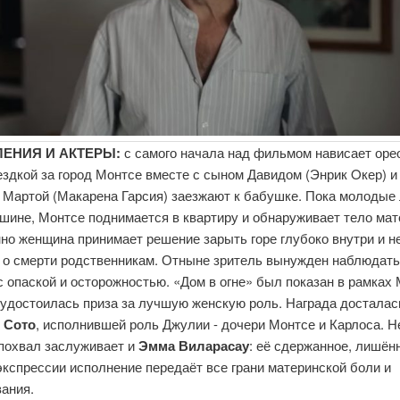
ЕНИЯ И АКТЕРЫ:
с самого начала над фильмом нависает оре
здкой за город Монтсе вместе с сыном Давидом (Энрик Oкер) и 
 Мартой (Макарена Гарсия) заезжают к бабушке. Пока молодые
шине, Монтсе поднимается в квартиру и обнаруживает тело мат
но женщина принимает решение зарыть горе глубоко внутри и н
 о смерти родственникам. Отныне зритель вынужден наблюдать
с опаской и осторожностью. «Дом в огне» был показан в рамках
а удостоилась приза за лучшую женскую роль. Награда достала
 Сото
, исполнившей роль Джулии - дочери Монтсе и Карлоса. Н
похвал заслуживает и
Эмма Виларасау
: её сдержанное, лишён
кспрессии исполнение передаёт все грани материнской боли и
ования.