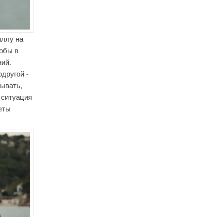
иллу на
тобы в
ний.
одругой -
рывать,
 ситуация
реты