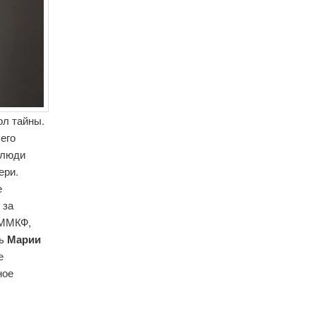
ол тайны.
его
 люди
ери.
е
 за
 ММКФ,
сь
Марии
е
ное