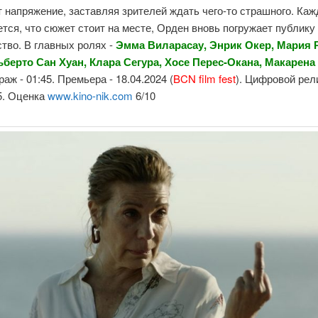
 напряжение, заставляя зрителей ждать чего-то страшного. Каж
ется, что сюжет стоит на месте, Орден вновь погружает публику
тво. В главных ролях -
Эмма Виларасау, Энрик Окер, Мария 
ьберто Сан Хуан, Клара Сегура, Хосе Перес-Окана, Макарена
аж - 01:45. Премьера - 18.04.2024 (
BCN film fest
). Цифровой рели
5. Оценка
www.kino-nik.com
6/10