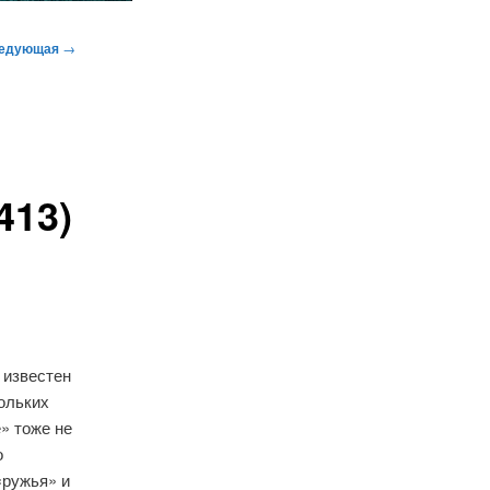
едующая
→
413)
 известен
кольких
е» тоже не
о
«ружья» и