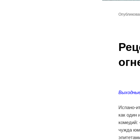
Главное
Перейт
меню
Опубликов
к
основн
Рец
содер
огн
Выходные
Испано-и
как один 
комедий: 
чужда юмо
эпитетами