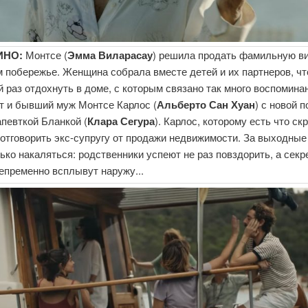
ИНО:
Монтсе (
Эмма Виларасау
) решила продать фамильную в
 побережье. Женщина собрала вместе детей и их партнеров, ч
 раз отдохнуть в доме, с которым связано так много воспомина
т и бывший муж Монтсе Карлос (
Альберто Сан Хуан
) с новой п
певткой Бланкой (
Клара Сегура
). Карлос, которому есть что ск
отговорить экс-супругу от продажи недвижимости. За выходные
ько накаляться: родственники успеют не раз повздорить, а сек
епременно всплывут наружу...