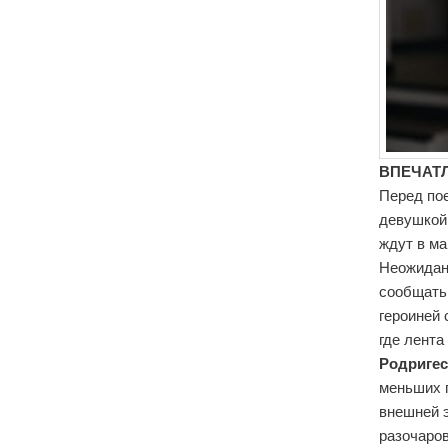
ВПЕЧАТЛ
Перед пое
девушкой
ждут в ма
Неожидан
сообщать
героиней 
где лент
Родригес
меньших 
внешней э
разочар