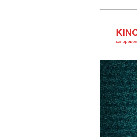
KINO
кинорецен