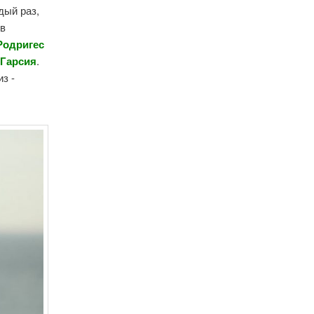
дый раз,
 в
Родригес
 Гарсия
.
з -