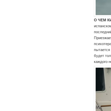
О ЧЕМ К
испанском
последний
Приезжае
психотера
пытается 
будет тол
каждого н