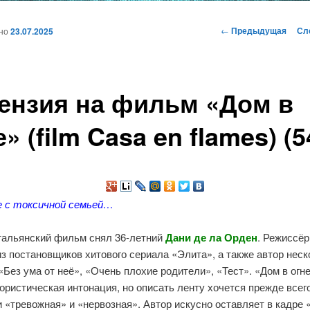
и
Навигация
←
Предыдущая
Сл
ано
23.07.2025
по
записям
ому
ензия на фильм «Дом в
жимому
е» (film Casa en flames) (5
 с токсичной семьей…
тальянский фильм снял 36-летний
Дани де ла Орден
. Режиссёр
из постановщиков хитового сериала «Элита», а также автор нес
«Без ума от неё», «Очень плохие родители», «Тест». «Дом в огн
ристическая интонация, но описать ленту хочется прежде всег
 «тревожная» и «нервозная». Автор искусно оставляет в кадре 