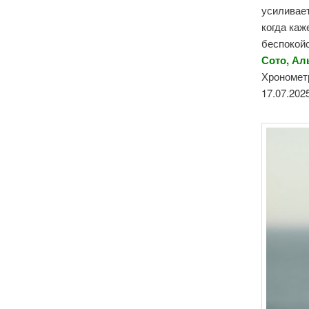
усиливает
когда каж
беспокойс
Сото, Ал
Хронометр
17.07.202