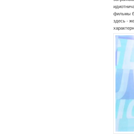
идиотнича
фильмы б
здесь - ж
характерн