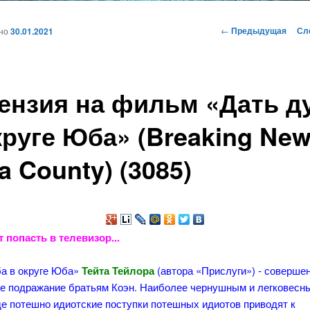
и
Навигация
←
Предыдущая
Сл
ано
30.01.2021
по
записям
ому
ензия на фильм «Дать д
жимому
круге Юба» (Breaking New
a County) (3085)
 попасть в телевизор...
ба в округе Юба»
Тейта Тейлора
(автора «Прислуги») - соверше
е подражание братьям Коэн. Наиболее чернушным и легковесн
де потешно идиотские поступки потешных идиотов приводят к