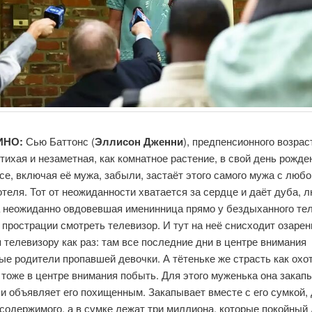
ИНО:
Сью Баттонс (
Эллисон Дженни
), предпенсионного возрас
 тихая и незаметная, как комнатное растение, в свой день рожде
се, включая её мужа, забыли, застаёт этого самого мужа с люб
теля. Тот от неожиданности хватается за сердце и даёт дуба, 
 а неожиданно овдовевшая именинница прямо у бездыханного те
 прострации смотреть телевизор. И тут на неё снисходит озарен
 телевизору как раз: там все последние дни в центре внимания
е родители пропавшей девочки. А тётеньке же страсть как охо
тоже в центре внимания побыть. Для этого муженька она закап
и объявляет его похищенным. Закапывает вместе с его сумкой,
содержимого, а в сумке лежат три миллиона, которые покойный