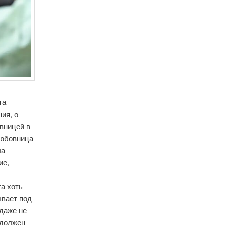
та
ния, о
овницей в
любовница
ла
ие,
та хоть
ывает под
 даже не
 должен