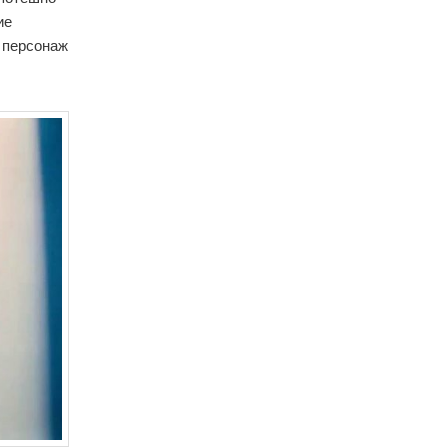
ие
 персонаж