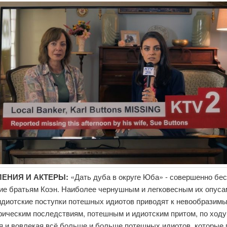
ЛЕНИЯ И АКТЕРЫ:
«Дать дуба в округе Юба» - совершенно бе
ие братьям Коэн. Наиболее чернушным и легковесным их опусам
идиотские поступки потешных идиотов приводят к невообразим
фическим последствиям, потешным и идиотским притом, по ходу
ая и вовлекая всё больше и больше потешных идиотов, которые