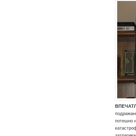
ВПЕЧАТ
подражан
потешно 
катастро
затрагив