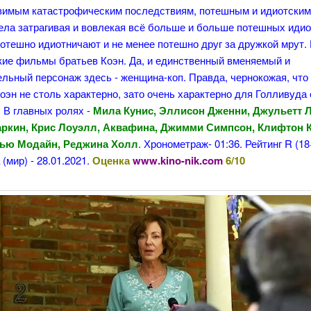
зимым катастрофическим последствиям, потешным и идиотским
ела затрагивая и вовлекая всё больше и больше потешных идио
отешно идиотничают и не менее потешно друг за дружкой мрут. 
кие фильмы братьев Коэн. Да, и единственный вменяемый и
льный персонаж здесь - женщина-коп. Правда, чернокожая, что
оэн не столь характерно, зато очень характерно для Голливуда
. В главных ролях -
Мила Кунис, Эллисон Дженни, Джульетт 
ркин, Крис Лоуэлл, Аквафина, Джимми Симпсон, Клифтон 
тью Модайн, Реджина Холл
. Хронометраж- 01:36. Рейтинг R (18
(мир) - 28.01.2021.
Оценка
www.kino-nik.com
6/10