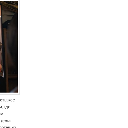
сстыжее
, где
ым
 дела
 потешно