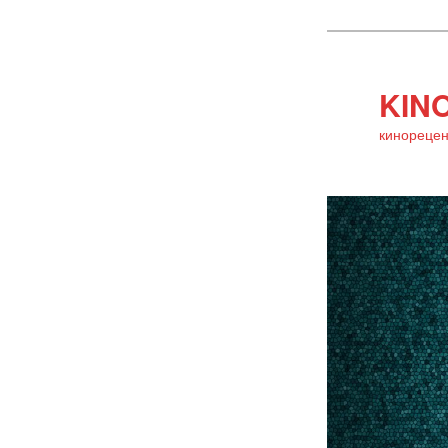
KINO
кинорецен