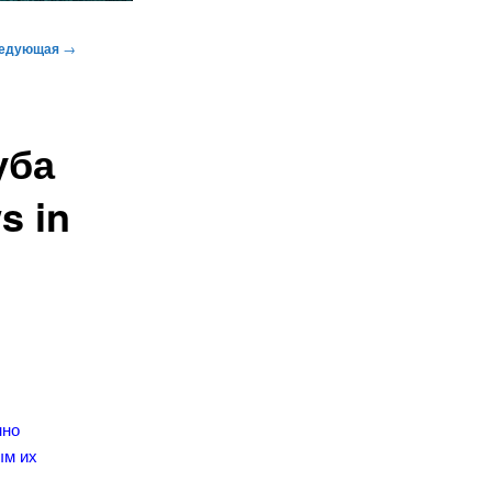
едующая
→
уба
s in
нно
ым их