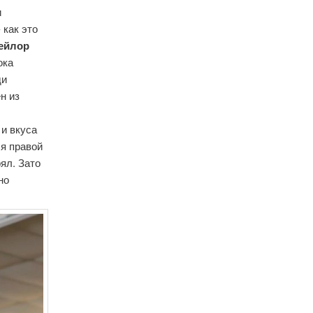
и
 как это
ейлор
ока
ди
н из
 и вкуса
ся правой
ял. Зато
но