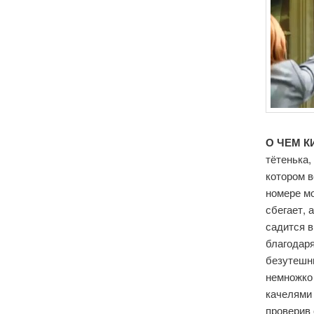
О ЧЕМ К
тётенька,
котором в
номере мо
сбегает,
садится в
благодаря
безутешны
немножко 
качелями 
проверив 