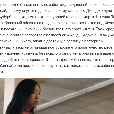
кое вполне бы мог снять по забытому на дальней полке шкафа 
найденному спустя годы коэновскому сценарию Джордж Клуни -
Субурбиконом», тех же конфигураций пляской смерти. Но снял
Т
стребованный обычно на продюсерских проектах (закос под Хичк
в поезде» и шпионский боевик третьего сорта «Агент Ева», сре
 а сценарий за авторством безвестной Аманды Идоко был выуже
списка». И ничего, вполне достойную реплику смастерили,
нным глазом не отличишь почти, разве что порой чувство меры
м изменяет - скажем, без пошлого гэга с нечаянно вывалившей
ородной актрисы Бриджет Эверетт фильм бы нисколько не потер
ёзд набрали прилично, и звёзды те, как полагается, самозабвен
ют.