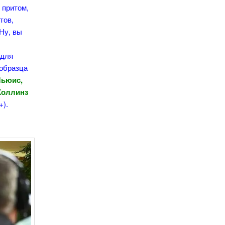
 притом,
тов,
Ну, вы
 для
 образца
Льюис,
Коллинз
+).