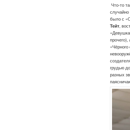
Что-то та
случайно 
было с «
Тейт
, во
«Девушка 
прочего),
«Чёрного 
невооружё
создателя
грудью д
разных зв
паяснича