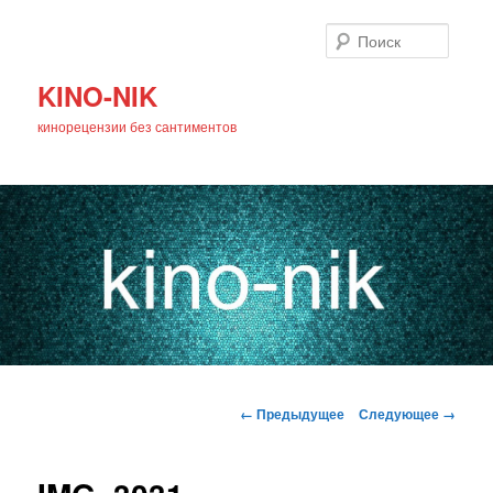
Поиск
KINO-NIK
кинорецензии без сантиментов
Главное
Перейти
меню
Навигация
← Предыдущее
Следующее →
по
к
изображениям
основному