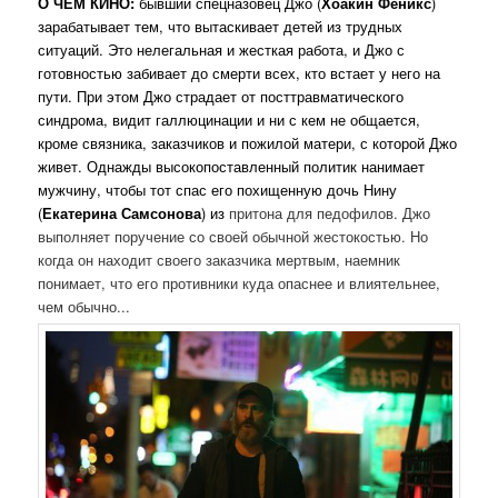
О ЧЕМ КИНО:
бывший спецназовец Джо (
Хоакин Феникс
)
зарабатывает тем, что вытаскивает детей из трудных
ситуаций. Это нелегальная и жесткая работа, и Джо с
готовностью забивает до смерти всех, кто встает у него на
пути. При этом Джо страдает от посттравматического
синдрома, видит галлюцинации и ни с кем не общается,
кроме связника, заказчиков и пожилой матери, с которой Джо
живет. Однажды высокопоставленный политик нанимает
мужчину, чтобы тот спас его похищенную дочь Нину
(
Екатерина Самсонова
) из
притона для педофилов. Джо
выполняет поручение со своей обычной жестокостью. Но
когда он находит своего заказчика мертвым, наемник
понимает, что его противники куда опаснее и влиятельнее,
чем обычно...