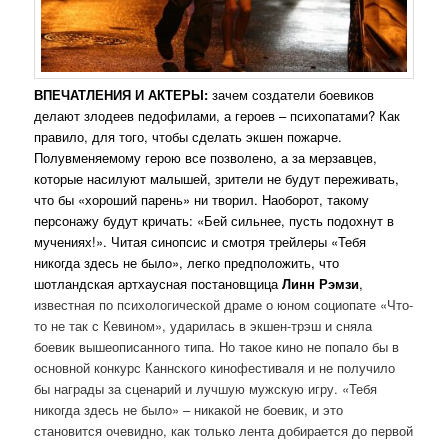
ВПЕЧАТЛЕНИЯ И АКТЕРЫ:
зачем создатели боевиков
делают злодеев педофилами, а героев – психопатами? Как
правило, для того, чтобы сделать экшен пожарче.
Полувменяемому герою все позволено, а за мерзавцев,
которые насилуют малышей, зрители не будут переживать,
что бы «хороший парень» ни творил. Наоборот, такому
персонажу будут кричать: «Бей сильнее, пусть подохнут в
мучениях!». Читая синопсис и смотря трейлеры «Тебя
никогда здесь не было», легко предположить, что
шотландская артхаусная постановщица
Линн Рэмзи
,
известная по психологической драме о юном социопате «Что-
то не так с Кевином», ударилась в экшен-трэш и сняла
боевик вышеописанного типа. Но такое кино не попало бы в
основной конкурс Каннского кинофестиваля и не получило
бы награды за сценарий и лучшую мужскую игру. «Тебя
никогда здесь не было» – никакой не боевик, и это
становится очевидно, как только лента добирается до первой