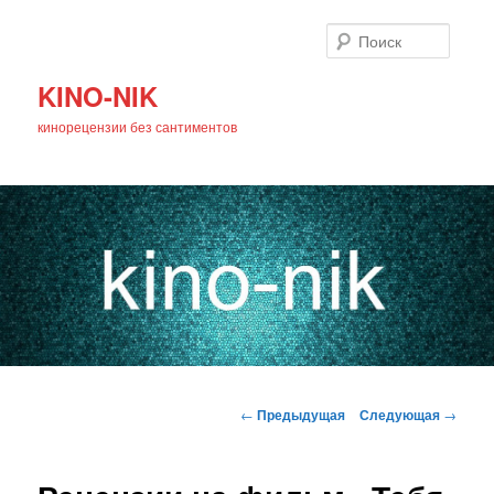
Поиск
KINO-NIK
кинорецензии без сантиментов
Главное
Перейти
меню
Навигация
←
Предыдущая
Следующая
→
по
к
записям
основному