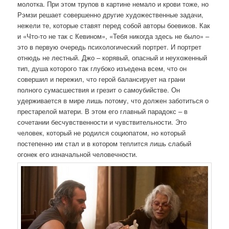
молотка. При этом трупов в картине немало и крови тоже, но
Рэмзи решает совершенно другие художественные задачи,
нежели те, которые ставят перед собой авторы боевиков. Как
и «Что-то не так с Кевином», «Тебя никогда здесь не было» –
это в первую очередь психологический портрет. И портрет
отнюдь не лестный. Джо – корявый, опасный и неухоженный
тип, душа которого так глубоко изъедена всем, что он
совершил и пережил, что герой балансирует на грани
полного сумасшествия и грезит о самоубийстве. Он
удерживается в мире лишь потому, что должен заботиться о
престарелой матери. В этом его главный парадокс – в
сочетании бесчувственности и чувствительности. Это
человек, который не родился социопатом, но который
постепенно им стал и в котором теплится лишь слабый
огонек его изначальной человечности.