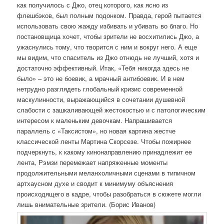
как получилось с Джо, отец которого, как ясно из
флешбэков, был полным подонком. Правда, герой пытается
использовать свою жажду избивать и убивать во благо. Но
постановщица хочет, чтобы зрители не восхитились Джо, а
ужаснулись тому, что творится с ним и вокруг него. А еще
мы видим, что спаситель из Джо отнюдь не лучший, хотя и
достаточно эффективный. Итак, «Тебя никогда здесь не
было» – это не боевик, а мрачный антибоевик. И в нем
нетрудно разглядеть глобальный кризис современной
маскулинности, выражающийся в сочетании душевной
слабости с зашкаливающей жестокостью и с патологическим
интересом к маленьким девочкам. Напрашивается
параллель с «Таксистом», но новая картина жестче
классической ленты Мартина Скорсезе. Чтобы пожирнее
подчеркнуть, к какому кинонаправлению принадлежит ее
лента, Рэмзи перемежает напряженные моменты
продолжительными меланхоличными сценами в типичном
артхаусном духе и сводит к минимуму объяснения
происходящего в кадре, чтобы разобраться в сюжете могли
лишь внимательные зрители. (Борис Иванов)