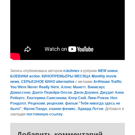
Запись опубликована автором
n.lezhnev
в рубрике
NEW новое
,
БОЕВИКИ action
,
КИНОПРЕМЬЕРЫ МЕСЯЦА Monthly movie
news
,
СЕРЬЕЗНОЕ КИНО alternative
с метками
ArtHouse Traffic
,
You Were Never Really Here
,
Алекс Манетт
,
Винисиус
Дамассено
,
Данте Перейра-Олсон
,
Джон Доумен
,
Джудит Анна
Робертс
,
Екатерина Самсонова
,
Клер Сюй
,
Линн Рэмзи
,
Нео
Рэндолл
,
Рецензии
,
рецензия
,
фильм "Тебя никогда здесь не
было"
,
Фрэнк Пандо
,
хоакин феникс
,
Эдвард Лэтэм
. Добавьте в
закладки
постоянную ссылку
.
Добавить комментарий