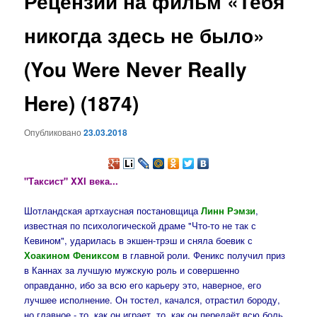
Рецензии на фильм «Тебя
содержимому
никогда здесь не было»
(You Were Never Really
Here) (1874)
Опубликовано
23.03.2018
"Таксист" XXI века...
Шотландская артхаусная постановщица
Линн Рэмзи
,
известная по психологической драме "Что-то не так с
Кевином", ударилась в экшен-трэш и сняла боевик с
Хоакином Фениксом
в главной роли. Феникс получил приз
в Каннах за лучшую мужскую роль и совершенно
оправданно, ибо за всю его карьеру это, наверное, его
лучшее исполнение. Он тостел, качался, отрастил бороду,
но главное - то, как он играет, то, как он передаёт всю боль