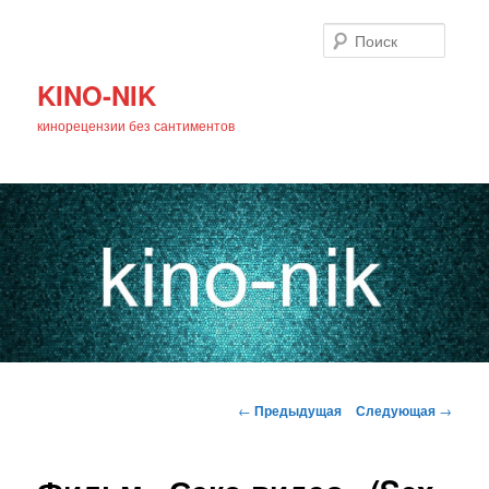
Поиск
KINO-NIK
кинорецензии без сантиментов
Главное
Перейти
меню
Навигация
←
Предыдущая
Следующая
→
по
к
записям
основному