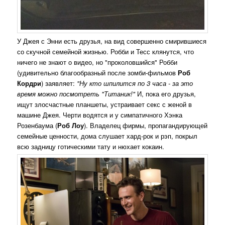
У Джея с Энни есть друзья, на вид совершенно смирившиеся
со скучной семейной жизнью. Робби и Тесс клянутся, что
ничего не знают о видео, но "проколовшийся" Робби
(удивительно благообразный после зомби-фильмов
Роб
Кордри
) заявляет:
"Ну кто шпилится по 3 часа - за это
время можно посмотреть "Титаник!"
И, пока его друзья,
ищут злосчастные планшеты, устраивает секс с женой в
машине Джея. Черти водятся и у симпатичного Хэнка
Розенбаума (
Роб Лоу
). Владелец фирмы, пропагандирующей
семейные ценности, дома слушает хард-рок и рэп, покрыл
всю задницу готическими тату и нюхает кокаин.