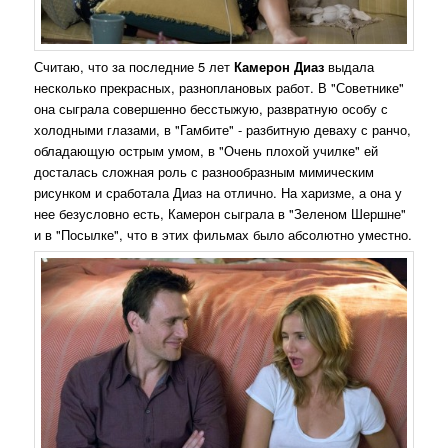
Считаю, что за последние 5 лет
Камерон Диаз
выдала
несколько прекрасных, разноплановых работ. В "Советнике"
она сыграла совершенно бесстыжую, развратную особу с
холодными глазами, в "Гамбите" - разбитную деваху с ранчо,
обладающую острым умом, в "Очень плохой училке" ей
досталась сложная роль с разнообразным мимическим
рисунком и сработала Диаз на отлично. На харизме, а она у
нее безусловно есть, Камерон сыграла в "Зеленом Шершне"
и в "Посылке", что в этих фильмах было абсолютно уместно.