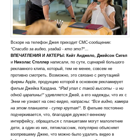
Вскоре на телефон Джея приходит СМС-сообщение:
"Спасибо за видео, угадай - кто это?"
...
ВПЕЧАТЛЕНИЯ И АКТЕРЫ:
Кейт Анджело, Джейсон Сигел
и
Николас Столлер
написали, по сути, сценарий большого
рекламного клипа, который, тем не менее, совсем не
противно смотреть. Возможно, это связано с репутацией
фирмы Apple, продукцию которой в основном рекламирует
фильм Джейка Каздана.
"iPad упал с такой высоты - и ни
одной царапины!"
удивляется Джей, а его надежды, что их с
Энни не узнают на секс-видео, напрасны:
"Все видно, камера
на этом планшете - супер крутая!"
. В фильме постоянно
подчеркивается, что, благодаря дружест-венному
интерфейсу, обращаться с планшетами могут малолетние
дети, а один из них, пятиклассник, популярно объясняет
взопревшему Джею, что можно было удалить видео в