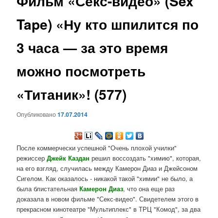
Фильм «Секс-видео» (Sex
содержимому
Tape) «Ну кто шпилится по
3 часа — за это время
можно посмотреть
«Титаник»! (577)
Опубликовано
17.07.2014
После коммерчески успешной "Очень плохой училки"
режиссер
Джейк Каздан
решил воссоздать "химию", которая,
на его взгляд, случилась между Камерон Диаз и Джейсоном
Сигелом. Как оказалось - никакой такой "химии" не было, а
была блистательная
Камерон Диаз
, что она еще раз
доказала в новом фильме "Секс-видео". Свидетелем этого в
прекрасном кинотеатре "Мультиплекс" в ТРЦ "Комод", за два