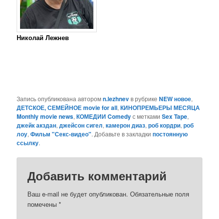
Николай Лежнев
Запись опубликована автором
n.lezhnev
в рубрике
NEW новое
,
ДЕТСКОЕ, СЕМЕЙНОЕ movie for all
,
КИНОПРЕМЬЕРЫ МЕСЯЦА
Monthly movie news
,
КОМЕДИИ Comedy
с метками
Sex Tape
,
джейк акздан
,
джейсон сигел
,
камерон диаз
,
роб кордри
,
роб
лоу
,
Фильм "Секс-видео"
. Добавьте в закладки
постоянную
ссылку
.
Добавить комментарий
Ваш e-mail не будет опубликован.
Обязательные поля
помечены
*