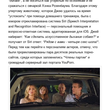
"облаке", а не носиться как угорелые по особнякам и не
сражаться с овчаркой Хэнка Розенбаума. Благодаря этому
упертому животному, которое Джею удалось на время
"успокоить" при помощи домашнего тренажера, была с
юмором отрекламирована система Siri (Speech Interpretation
and Recognition Interface) — персональный помощник и
вопросно-ответная система, адаптированная для iOS. Джей
набирает:
"Как сделать искусственное дыхание собаке?"
и
получает от Siri ответ:
"Рядом с вами - четыре секс-шопа!"
.
Перед тем как перейти к персоналиям актеров, отмечу, что
были прорекламированы пара десятков реальных порно-
сайтов, среди которых запомнились "Члены партии" и
громадный серверный зал портала YouPorn.