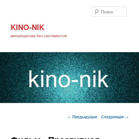
Поиск
KINO-NIK
кинорецензии без сантиментов
Главное
Перейти
меню
Навигация
←
Предыдущая
Следующая
→
по
к
записям
основному