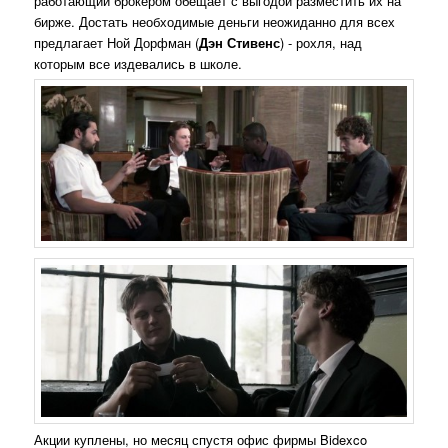
работающий брокером обещает с выгодой разместить их на
бирже. Достать необходимые деньги неожиданно для всех
предлагает Ной Дорфман (
Дэн Стивенс
) - рохля, над
которым все издевались в школе.
Акции куплены, но месяц спустя офис фирмы Bidexco