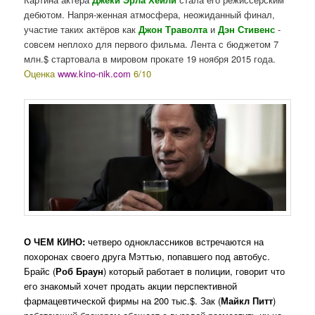
дебютом. Напря-женная атмосфера, неожиданный финал,
участие таких актёров как
Джон Траволта
и
Дэн Стивенс
-
совсем неплохо для первого фильма. Лента с бюджетом 7
млн.$ стартовала в мировом прокате 19 ноября 2015 года.
Оценка
www.kino-nik.com
6/10
О ЧЕМ КИНО:
четверо одноклассников встречаются на
похоронах своего друга Мэттью, попавшего под автобус.
Брайс (
Роб Браун
) который работает в полиции, говорит что
его знакомый хочет продать акции перспективной
фармацевтической фирмы на 200 тыс.$. Зак (
Майкл Питт
)