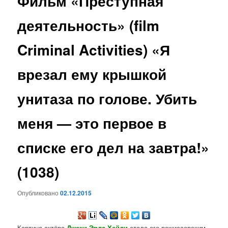
Фильм «Преступная
содержимому
деятельность» (film
Criminal Activities) «Я
врезал ему крышкой
унитаза по голове. Убить
меня — это первое в
списке его дел на завтра!»
(1038)
Опубликовано
02.12.2015
Картина актёра
Джеки Эрла Хейли
стала его режиссерским