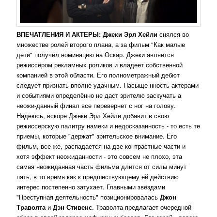
ВПЕЧАТЛЕНИЯ И АКТЕРЫ:
Джеки Эрл Хейли
снялся во
множестве ролей второго плана, а за фильм "Как малые
дети" получил номинацию на Оскар. Джеки является
режиссёром рекламных роликов и владеет собственной
компанией в этой области. Его полнометражный дебют
следует признать вполне удачным. Насыще-нность актерами
и событиями определённо не даст зрителю заскучать а
неожи-данный финал все перевернет с ног на голову.
Надеюсь, вскоре Джеки Эрл Хейли добавит в свою
режиссерскую палитру намеки и недосказанность - то есть те
приемы, которые "держат" зрительское внимание. Его
фильм, все же, распадается на две контрастные части и
хотя эффект неожиданности - это совсем не плохо, эта
самая неожиданная часть фильма длится от силы минут
пять, в то время как к предшествующему ей действию
интерес постепенно затухает. Главными звёздами
"Преступная деятельность" позиционировалась
Джон
Траволта
и
Дэн Стивенс
. Траволта предлагает очередной