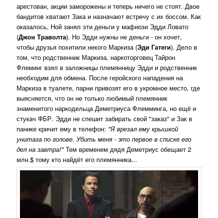
арестован, акции заморожены и теперь ничего не стоят. Двое
бандитов хватают Зака и назначают встречу с их боссом. Как
оказалось, Ной занял эти деньги у мафиози Эдди Ловато
(
Джон Траволта
). Но Эдди нужны не деньги - он хочет,
чтобы друзья похитили некого Маркиза (
Эди Гатеги
). Дело в
том, что родственник Маркиза, наркоторговец Тайрон
Флеминг взял в заложницы племянницу Эдди и родственник
необходим для обмена. После геройского нападения на
Маркиза в туалете, парни привозят его в укромное место, где
выясняется, что он не только любимый племянник
знаменитого наркодельца Деметриуса Флемминга, но ещё и
стукач ФБР. Эдди не спешит забирать свой "заказ" и Зак в
панике кричит ему в телефон:
"Я врезал ему крышкой
унитаза по голове. Убить меня - это первое в списке его
дел на завтра!"
Тем временем дядя Деметриус обещает 2
млн.$ тому кто найдёт его племянника...