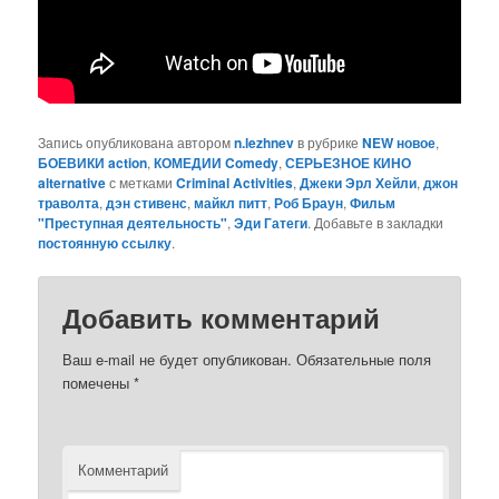
Запись опубликована автором
n.lezhnev
в рубрике
NEW новое
,
БОЕВИКИ action
,
КОМЕДИИ Comedy
,
СЕРЬЕЗНОЕ КИНО
alternative
с метками
Criminal Activities
,
Джеки Эрл Хейли
,
джон
траволта
,
дэн стивенс
,
майкл питт
,
Роб Браун
,
Фильм
"Преступная деятельность"
,
Эди Гатеги
. Добавьте в закладки
постоянную ссылку
.
Добавить комментарий
Ваш e-mail не будет опубликован.
Обязательные поля
помечены
*
Комментарий