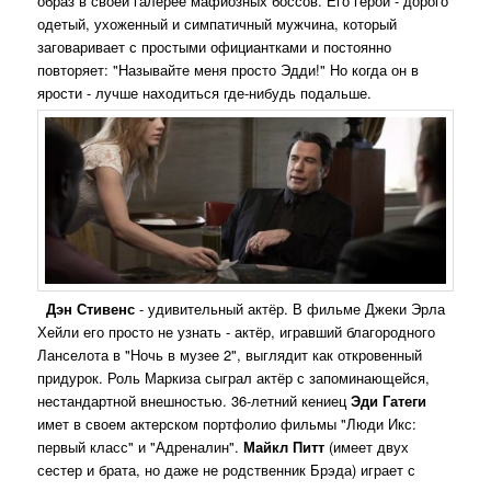
образ в своей галерее мафиозных боссов. Его герой - дорого
одетый, ухоженный и симпатичный мужчина, который
заговаривает с простыми официантками и постоянно
повторяет: "Называйте меня просто Эдди!" Но когда он в
ярости - лучше находиться где-нибудь подальше.
Дэн Стивенс
- удивительный актёр. В фильме Джеки Эрла
Хейли его просто не узнать - актёр, игравший благородного
Ланселота в "Ночь в музее 2", выглядит как откровенный
придурок. Роль Маркиза сыграл актёр с запоминающейся,
нестандартной внешностью. 36-летний кениец
Эди Гатеги
имет в своем актерском портфолио фильмы "Люди Икс:
первый класс" и "Адреналин".
Майкл Питт
(имеет двух
сестер и брата, но даже не родственник Брэда) играет с