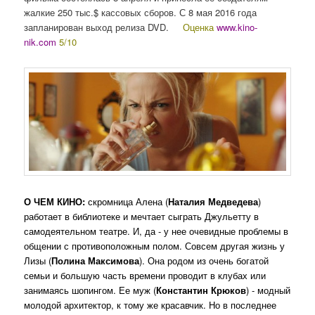
жалкие 250 тыс.$ кассовых сборов. С 8 мая 2016 года
запланирован выход релиза DVD.
Оценка
www.kino-
nik.com
5/10
О ЧЕМ КИНО:
скромница Алена (
Наталия Медведева
)
работает в библиотеке и мечтает сыграть Джульетту в
самодеятельном театре. И, да - у нее очевидные проблемы в
общении с противоположным полом. Совсем другая жизнь у
Лизы (
Полина Максимова
). Она родом из очень богатой
семьи и большую часть времени проводит в клубах или
занимаясь шопингом. Ее муж (
Константин Крюков
) - модный
молодой архитектор, к тому же красавчик. Но в последнее