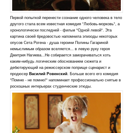
Первой попыткой перенести сознание одного человека в тело
другого стала всем известная комедия "Любовь-морковь", а
хронологически последней - фильм "Одной левой". Эта
картина своей бредовостью напомнила эпизоды некоторых
опусов Сета Рогена - душа героини Полины Гагариной
немыслимым образом вселяется... в левую руку героя
Дмитрия Нагиева...Не собирается заморачиваться хоть
каким-нибудь логическим обоснованием сюжета и
дебютирующий на режиссерском поприще сценарист и
продюсер
Василий Ровенский
. Больше всего его комедия
"Помню - не помню!" напоминает профессионально снятые в
роскошных интерьерах студенческие этюды.