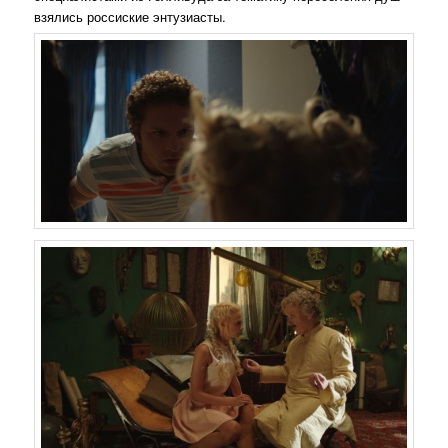
взялись россиские энтузиасты.