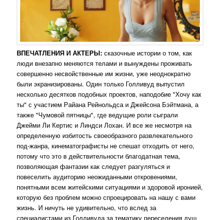
ВПЕЧАТЛЕНИЯ И АКТЕРЫ:
сказочные истории о том, как
люди внезапно меняются телами и вынуждены проживать
совершенно несвойственные им жизни, уже неоднократно
были экранизированы. Один только Голливуд выпустил
несколько десятков подобных проектов, наподобие "Хочу как
ты" с участием Райана Рейнольдса и Джейсона Бэйтмана, а
также "Чумовой пятницы", где ведущие роли сыграли
Джейми Ли Кертис и Линдси Лохан. И все же несмотря на
определенную избитость своеобразного развлекательного
под-жанра, кинематографисты не спешат отходить от него,
потому что это в действительности благодатная тема,
позволяющая фантазии как следует разгуляться и
повеселить аудиторию неожиданными откровениями,
понятными всем житейскими ситуациями и здоровой иронией,
которую без проблем можно спроецировать на нашу с вами
жизнь. И ничуть не удивительно, что вслед за
специалистами из Голливуда за тематику переселения душ