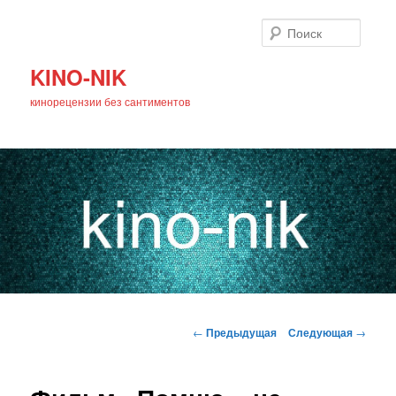
Поиск
KINO-NIK
кинорецензии без сантиментов
Главное
Перейти
меню
Навигация
←
Предыдущая
Следующая
→
по
к
записям
основному