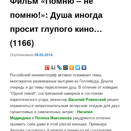
Фильм «Помню – не
содержимому
помню!»: Душа иногда
просит глупого кино…
(1166)
Опубликовано
09.05.2016
Российский кинематограф активно осваивает темы,
многократно разжеванные мытцями из Голливуда. Дошла
очередь и до темы переселения душ. В отличие от комедии
"Одной левой", состряпанной наверное в состоянии
наркотического угара, режиссер
Василий Ровенский
решил
ограничиться непритязательным актерским этюдом для двух
талантливых и симпатичных актрис -
Наталия
Медведева
и
Полина Максимова
умудряются отлично
проявить себя даже в этой убогой киношке. Премьера
фильма состоялась 8 апреля и принесла её создателям