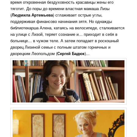
время откровенная бездуховность красавицы жены его
тяготит. До поры до времени властная мамаша Лизы
(
Людмила Артемьева
) сглаживает острые углы,
поддерживая финансово начинания зятя. Но однажды
библиотекарша Алена, катаясь на велосипеде, сталкивается
на улице с Лизой, теряет сознание и… приходит в себя в
больнице… в чужом теле. А затем попадает в роскошный
дворец Лизиной семьи с полным штатом горничных и
дворецким Леопольдом (
Сергей Бадюк
)...