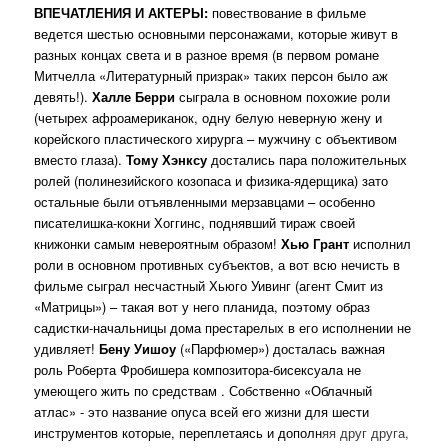
ВПЕЧАТЛЕНИЯ И АКТЕРЫ:
повествование в фильме
ведется шестью основными персонажами, которые живут в
разных концах света и в разное время (в первом романе
Митчелла «Литературный призрак» таких персон было аж
девять!).
Халле Берри
сыграла в основном похожие роли
(четырех афроамериканок, одну белую неверную жену и
корейского пластического хирурга – мужчину с объективом
вместо глаза).
Тому Хэнксу
достались пара положительных
ролей (полинезийского козопаса и физика-ядерщика) зато
остальные были отъявленными мерзавцами – особенно
писателишка-кокни Хоггинс, поднявший тираж своей
книжонки самым невероятным образом!
Хью Грант
исполнил
роли в основном противных субъектов, а вот всю нечисть в
фильме сыграл несчастный Хьюго Уивинг (агент Смит из
«Матрицы») – такая вот у него планида, поэтому образ
садистки-начальницы дома престарелых в его исполнении не
удивляет!
Бену Уишоу
(«Парфюмер») досталась важная
роль Роберта Фробишера композитора-бисексуала не
умеющего жить по средствам . Собственно «Облачный
атлас» - это название опуса всей его жизни для шести
инструментов которые, переплетаясь и дополн
яя друг друга,