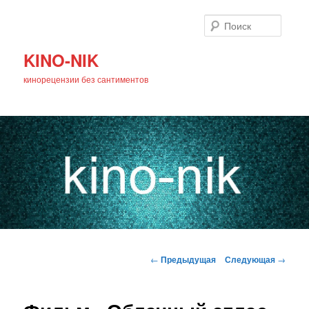
Поиск
KINO-NIK
кинорецензии без сантиментов
Главное
Перейти
меню
Навигация
←
Предыдущая
Следующая
→
по
к
записям
основному