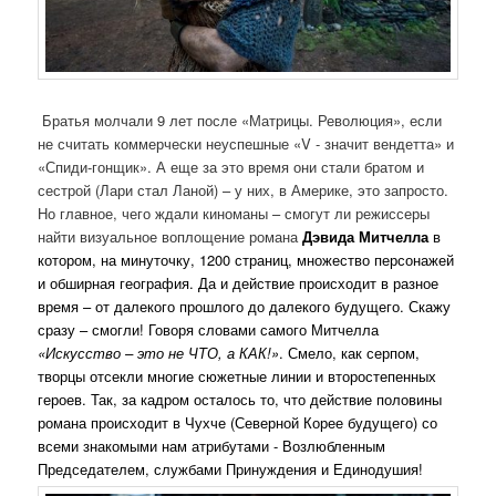
Братья молчали 9 лет после «Матрицы. Революция», если
не считать коммерчески неуспешные «V - значит вендетта» и
«Спиди-гонщик». А еще за это время они стали братом и
сестрой (Лари стал Ланой) – у них, в Америке, это запросто.
Но главное, чего ждали киноманы – смогут ли режиссеры
найти визуальное воплощение романа
Дэвида Митчелла
в
котором, на минуточку, 1200 страниц, множество персонажей
и обширная география. Да и действие происходит в разное
время – от далекого прошлого до далекого будущего.
Скажу
сразу – смогли! Говоря словами самого Митчелла
«Искусство – это не ЧТО, а КАК!»
. Смело, как серпом,
творцы отсекли многие сюжетные линии и второстепенных
героев. Так, за кадром осталось то, что действие половины
романа происходит в Чухче (Северной Корее будущего) со
всеми знакомыми нам атрибутами - Возлюбленным
Председателем, службами Принуждения и Единодушия!