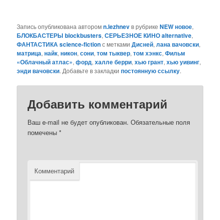
Запись опубликована автором
n.lezhnev
в рубрике
NEW новое
,
БЛОКБАСТЕРЫ blockbusters
,
СЕРЬЕЗНОЕ КИНО alternative
,
ФАНТАСТИКА science-fiction
с метками
Дисней
,
лана вачовски
,
матрица
,
найк
,
никон
,
сони
,
том тыквер
,
том хэнкс
,
Фильм
«Облачный атлас»
,
форд
,
халле берри
,
хью грант
,
хью уивинг
,
энди вачовски
. Добавьте в закладки
постоянную ссылку
.
Добавить комментарий
Ваш e-mail не будет опубликован.
Обязательные поля
помечены
*
Комментарий