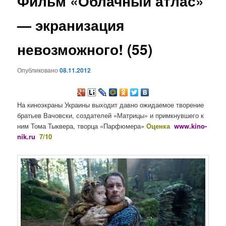
Фильм «Облачный атлас»
содержимому
— экранизация
невозможного! (55)
Опубликовано
08.11.2012
На киноэкраны Украины выходит давно ожидаемое творение
братьев Вачовски, создателей «Матрицы» и примкнувшего к
ним Тома Тыквера, творца «Парфюмера»
Оценка
www.kino-
nik.ru
7/10