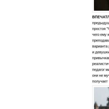
ВПЕЧАТЛ
предыдущи
простоя "
чего ему 
преподав
варианта 
и девушки
привычкам
реалисти
педагог м
они не му
получает 