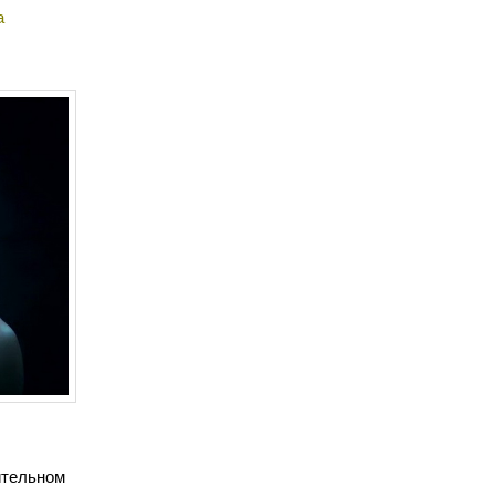
а
ительном