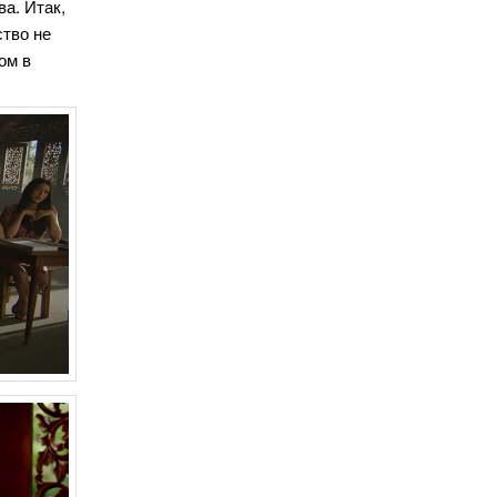
а. Итак,
ство не
ом в