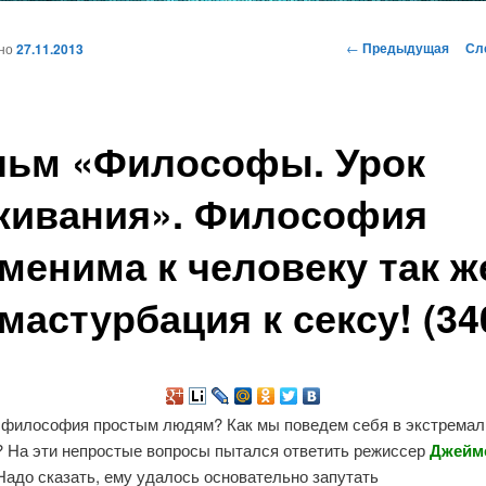
и
Навигация
←
Предыдущая
Сл
ано
27.11.2013
по
записям
ому
ьм «Философы. Урок
жимому
ивания». Философия
менима к человеку так ж
 мастурбация к сексу! (34
 философия простым людям? Как мы поведем себя в экстремал
? На эти непростые вопросы пытался ответить режиссер
Джейм
Надо сказать, ему удалось основательно запутать