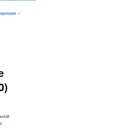
едующая
→
е
0)
ьной
с