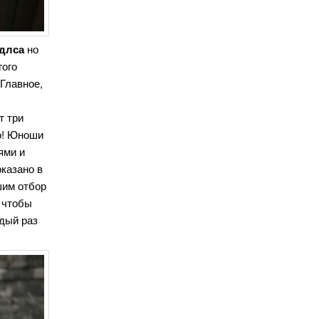
длса
но
гого
Главное,
т три
но! Юноши
ями и
оказано в
шим отбор
, чтобы
ждый раз