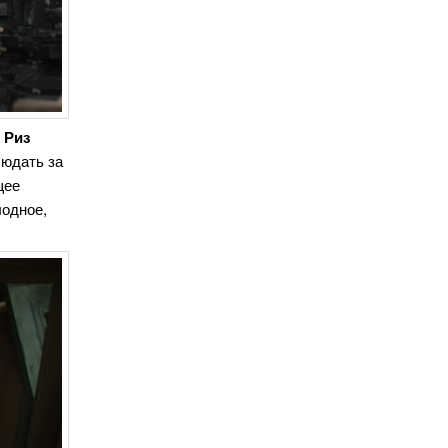
ц
Риз
людать за
щее
лодное,