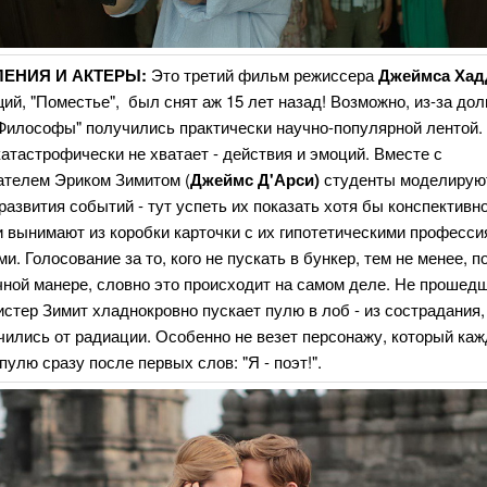
ЕНИЯ И АКТЕРЫ:
Это третий фильм режиссера
Джеймса Хад
й, "Поместье", был снят аж 15 лет назад! Возможно, из-за дол
Философы" получились практически научно-популярной лентой. 
катастрофически не хватает - действия и эмоций. Вместе с
ателем Эриком Зимитом (
Джеймс Д'Арси)
студенты моделирую
развития событий - тут успеть их показать хотя бы конспектив
 вынимают из коробки карточки с их гипотетическими професси
и. Голосование за то, кого не пускать в бункер, тем не менее, п
чной манере, словно это происходит на самом деле. Не прошед
истер Зимит хладнокровно пускает пулю в лоб - из сострадания
чились от радиации. Особенно не везет персонажу, который ка
пулю сразу после первых слов: "Я - поэт!".