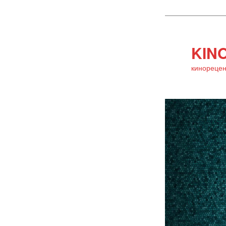
KINO
кинорецен