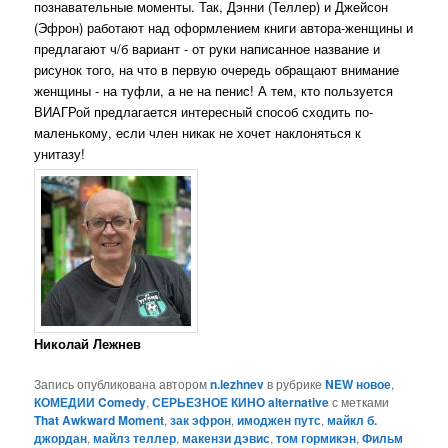
познавательные моменты. Так, Дэнни (Теллер) и Джейсон
(Эфрон) работают над оформлением книги автора-женщины и
предлагают ч/б вариант - от руки написанное название и
рисунок того, на что в первую очередь обращают внимание
женщины - на туфли, а не на пенис! А тем, кто пользуется
ВИАГРой предлагается интересный способ сходить по-
маленькому, если член никак не хочет наклоняться к
унитазу!
Николай Лежнев
Запись опубликована автором
n.lezhnev
в рубрике
NEW новое
,
КОМЕДИИ Comedy
,
СЕРЬЕЗНОЕ КИНО alternative
с метками
That Awkward Moment
,
зак эфрон
,
имоджен путс
,
майкл б.
джордан
,
майлз теллер
,
макензи дэвис
,
том гормикэн
,
Фильм