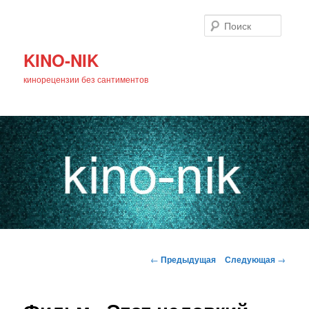
Поиск
KINO-NIK
кинорецензии без сантиментов
Главное
Перейти
меню
Навигация
←
Предыдущая
Следующая
→
по
к
записям
основному