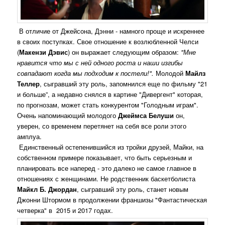
В отличие от Джейсона, Дэнни - намного проще и искреннее
в своих поступках. Свое отношение к возлюбленной Челси
(
Макензи Дэвис
) он выражает следующим образом:
"Мне
нравится что мы с ней одного роста и наши изгибы
совпадают когда мы подходим к постели!".
Молодой
Майлз
Теллер
, сыгравший эту роль, запомнился еще по фильму "21
и больше”, а недавно снялся в картине "Дивергент" которая,
по прогнозам, может стать конкурентом "Голодным играм".
Очень напоминающий молодого
Джеймса Белуши
он,
уверен, со временем перетянет на себя все роли этого
амплуа.
Единственный остепенившийся из тройки друзей, Майки, на
собственном примере показывает, что быть серьезным и
планировать все наперед - это далеко не самое главное в
отношениях с женщинами. Не родственник баскетболиста
Майкл Б. Джордан
, сыгравший эту роль, станет новым
Джонни Штормом в продолжении франшизы "Фантастическая
четверка" в 2015 и 2017 годах.