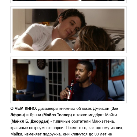
О ЧЕМ КИНО:
дизайнеры книжных обложек Джейсон (
Зак
Эфрон
) и Дэнни (
Майлз Теллер
) а также медбрат Майки
(
Майкл Б. Джордан
) - типичные обитатели Манхэттена,
красивые остроумные парни. После того, как одному из них,
Майки, изменяет подружка, они клянутся до 30 лет не