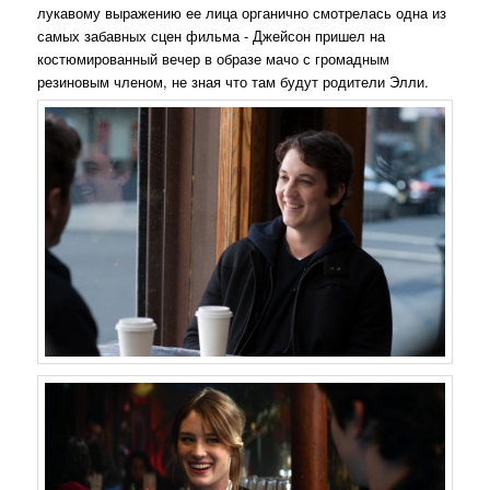
лукавому выражению ее лица органично смотрелась одна из
самых забавных сцен фильма - Джейсон пришел на
костюмированный вечер в образе мачо с громадным
резиновым членом, не зная что там будут родители Элли.