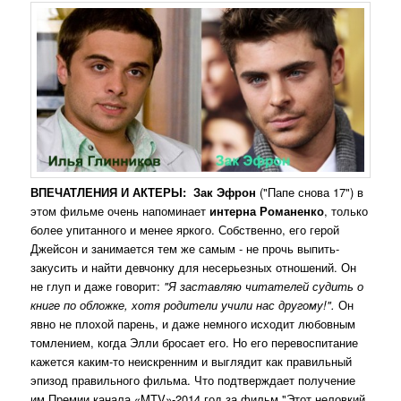
ВПЕЧАТЛЕНИЯ И АКТЕРЫ:
Зак Эфрон
("Папе снова 17") в
этом фильме очень напоминает
интерна Романенко
, только
более упитанного и менее яркого. Собственно, его герой
Джейсон и занимается тем же самым - не прочь выпить-
закусить и найти девчонку для несерьезных отношений. Он
не глуп и даже говорит:
"Я заставляю читателей судить о
книге по обложке, хотя родители учили нас другому!".
Он
явно не плохой парень, и даже немного исходит любовным
томлением, когда Элли бросает его. Но его перевоспитание
кажется каким-то неискренним и выглядит как правильный
эпизод правильного фильма. Что подтверждает получение
им Премии канала «MTV»-2014 год за фильм "Этот неловкий