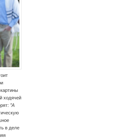
тоит
ри
 картины
й ходячей
орят:
"А
тическую
шное
ть в деле
няя