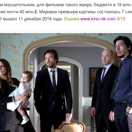
ри внушительном, для фильмов такого жанра, бюджете в 19 млн.
же почти 40 млн.$. Мировая премьера картины состоялась 7 се
D вышел 11 декабря 2014 года.
Оценка
www.kino-nik.com
6/10