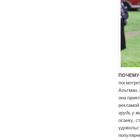
ПОЧЕМУ
посмотрет
Альтман, 
она прия
рекламой
грудь у м
осанку, с
удовольс
популяр