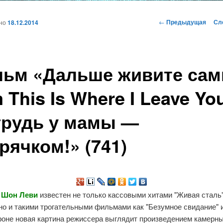
и
Навигация
←
Предыдущая
Сл
ано
18.12.2014
по
записям
ому
ьм «Дальше живите сам
жимому
m This Is Where I Leave Yo
грудь у мамы —
рячком!» (741)
р
Шон Леви
известен не только кассовыми хитами "Живая сталь"
 но и такими трогательными фильмами как "Безумное свидание" 
фоне новая картина режиссера выглядит произведением камерны