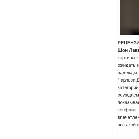
РЕЦЕНЗИЯ
Шон Лев
картины к
ожидать н
надежды 
Чарльза 
категории
осуждаемы
показыва
конфликт
впечатлен
но такой 