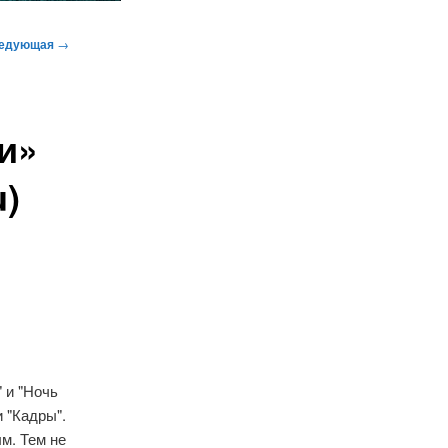
едующая
→
и»
u)
 и "Ночь
и "Кадры".
м. Тем не