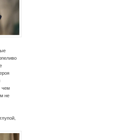
ные
ерпеливо
е
ероя
й
, чем
ьм не
глупой,