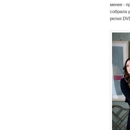
менее - п
собрала у
релиз DV