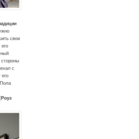
радиции
нужно
шить свои
 его
ьный
о стороны
иехал с
т его
 Пола
ы
(
Роуз