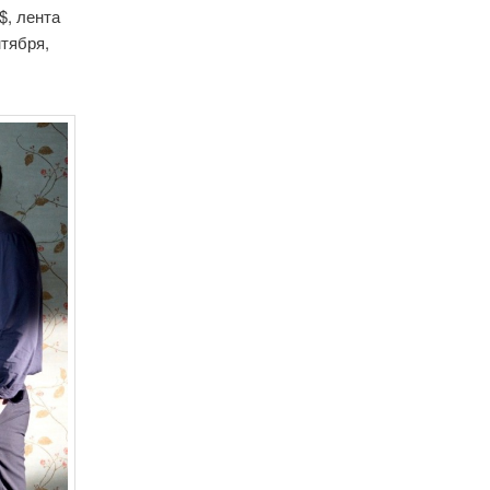
$, лента
нтября,