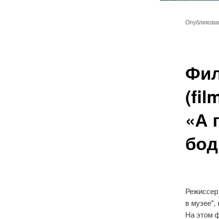
Главное
Перейт
меню
Опубликов
к
основн
Фил
содер
(fil
«А 
бод
Режиссе
в музее",
На этом 