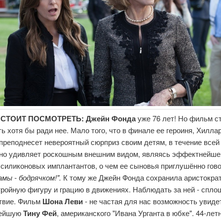
 СТОИТ ПОСМОТРЕТЬ:
Джейн Фонда
уже 76 лет! Но фильм с
ь хотя бы ради нее. Мало того, что в финале ее героиня, Хилла
преподнесет невероятный сюрприз своим детям, в течение всей
тно удивляет роскошным внешним видом, являясь эффектнейше
 силиконовых имплантантов, о чем ее сыновья приглушённо гов
амы - бодрячком!".
К тому же Джейн Фонда сохранила аристокра
тройную фигуру и грацию в движениях. Наблюдать за ней - спло
твие. Фильм
Шона Леви
- не частая для нас возможность увиде
нейшую
Тину Фей
, американского "Ивана Урганта в юбке". 44-лет