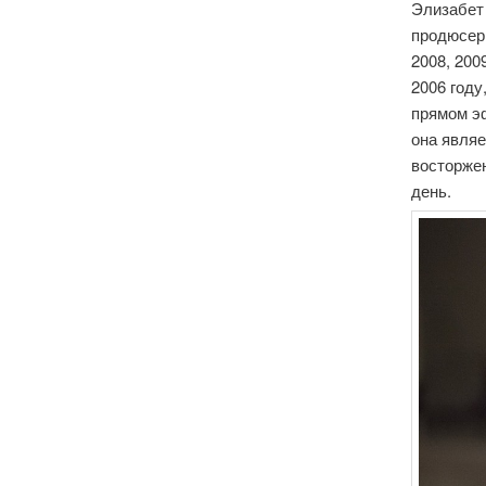
Элизабет 
продюсер 
2008, 200
2006 году
прямом эф
она явля
восторжен
день.