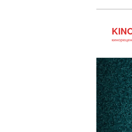
KINO
кинорецен