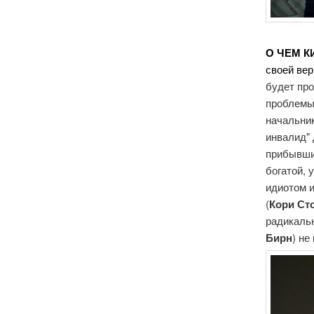
О ЧЕМ К
своей ве
будет пр
проблемы
начальник
инвалид"
прибывши
богатой, 
идиотом и
(
Кори Ст
радикальн
Бирн
) не