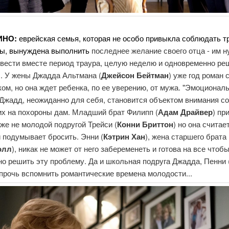
ИНО:
еврейская семья, которая не особо привыкла соблюдать т
ры, вынуждена выполнить
последнее желание своего отца - им 
овести вместе период траура, целую неделю и одновременно ре
. У жены Джадда Альтмана (
Джейсон Бейтман
) уже год роман с
ом, но она ждет ребенка, по ее уверению, от мужа. "Эмоционал
 Джадд, неожиданно для себя, становится объектом внимания с
х на похороны дам. Младший брат Филипп (
Адам Драйвер
) пр
уже не молодой подругой Трейси (
Конни Бриттон
) но она считае
 подумывает бросить. Энни (
Кэтрин Хан
), жена старшего брата
олл
), никак не может от него забеременеть и готова на все чтоб
о решить эту проблему. Да и школьная подруга Джадда, Пенни 
 прочь вспомнить романтические времена молодости...