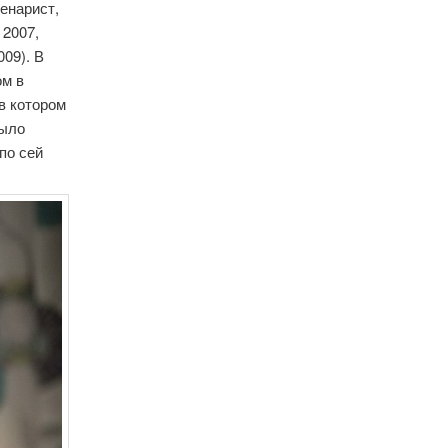
енарист,
 2007,
009). В
ом в
в котором
было
по сей