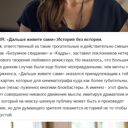
: «Дальше живите сами»:История без истории
.
и
, ответственный за такие трогательные и действительно смеш
ак «Безумное свидание» и «Кадры», заставил поклонников нет
ового творения любимого режиссера. Но оказалось, что больши
в данном случае были еще более неоправданными, чем мечты г
Диккенса. «Дальше живите сами» оказался принадлежащим к то
 картин, которые для кинематографа куда как более губительны
е (незас-луженно) многими блокбастеры. А именно - этот фил
ет совершенно никакого движения мысли, имитируя драматизм и
, который на неиску-шенную публику может быть и произведет
ие, но для думающего зрителя покажется историей не то чтобы 
пустой.