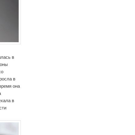
илась в
роны
со
росла в
 время она
а
ехала в
сти