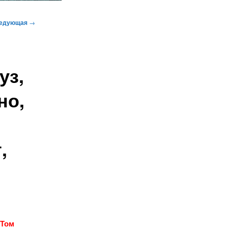
едующая
→
уз,
но,
,
р
Том