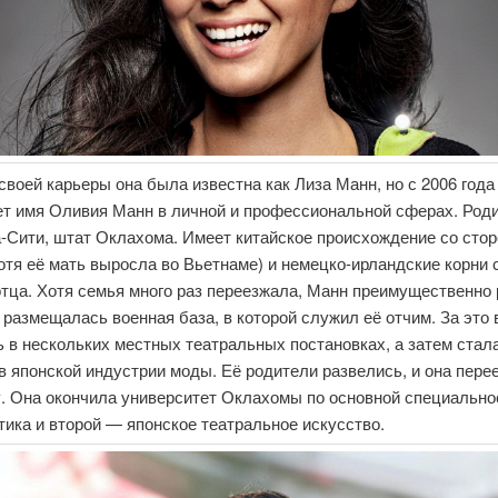
своей карьеры она была известна как Лиза Манн, но с 2006 года
ет имя Оливия Манн в личной и профессиональной сферах. Род
-Сити, штат Оклахома. Имеет китайское происхождение со сто
отя её мать выросла во Вьетнаме) и немецко-ирландские корни 
тца. Хотя семья много раз переезжала, Манн преимущественно 
е размещалась военная база, в которой служил её отчим. За это
 в нескольких местных театральных постановках, а затем стал
 японской индустрии моды. Её родители развелись, и она пере
. Она окончила университет Оклахомы по основной специально
ика и второй — японское театральное искусство.