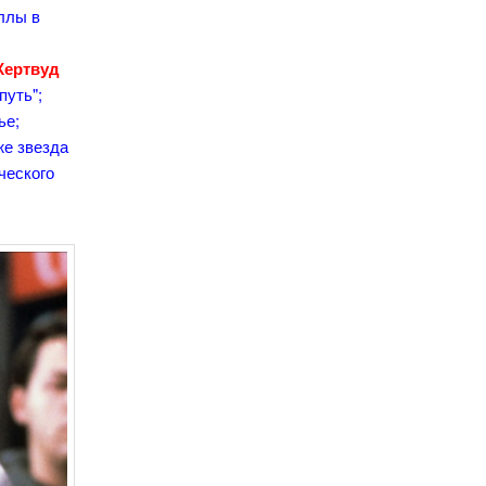
иллы в
Кертвуд
путь";
ье;
кже звезда
ческого