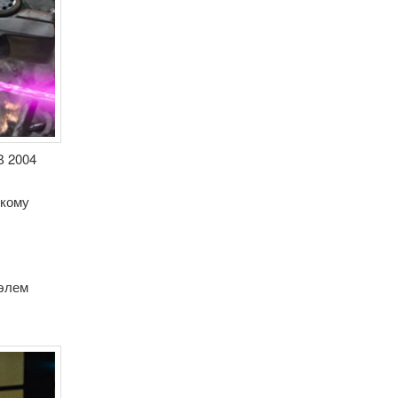
В 2004
скому
Юэлем