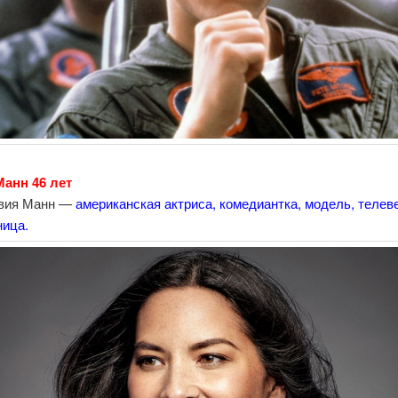
анн 46 лет
вия Манн —
американская актриса, комедиантка, модель, теле
ница.