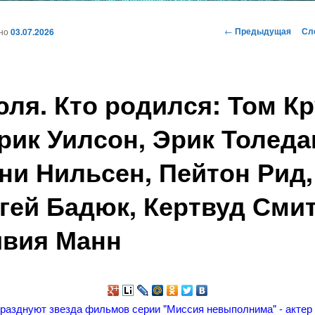
и
Навигация
←
Предыдущая
Сл
ано
03.07.2026
по
записям
ому
юля. Кто родился: Том Кр
жимому
рик Уилсон, Эрик Толеда
ни Нильсен, Пейтон Рид,
гей Бадюк, Кертвуд Смит
вия Манн
празднуют звезда фильмов серии "Миссия невыполнима" - акте