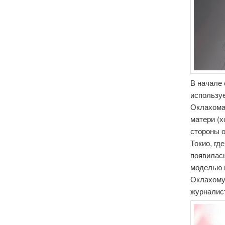
В начале 
использу
Оклахома
матери (х
стороны о
Токио, гд
появилась
моделью в
Оклахому
журналист