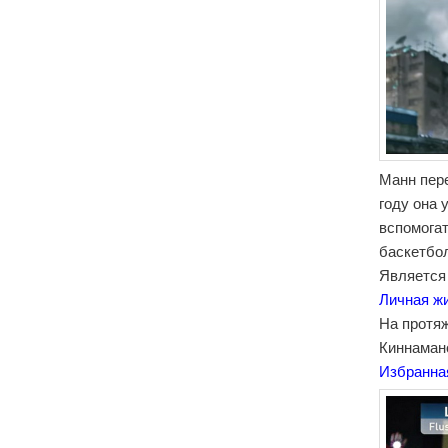
Манн пер
году она 
вспомога
баскетбол
Является
Личная ж
На протя
Киннаман
Избранна