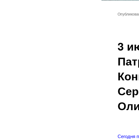
Главное
Перейт
меню
Опубликов
к
основн
3 и
содер
Пат
Кон
Сер
Оли
Сегодня 