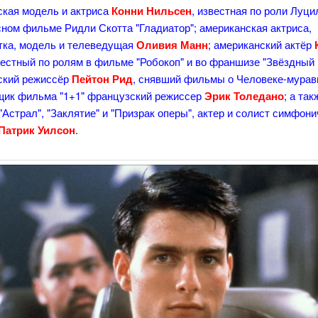
тская модель и актриса
Конни Нильсен
, известная по роли Луц
ном фильме Ридли Скотта "Гладиатор"; американская актриса,
тка, модель и телеведущая
Оливия Манн
; американский актёр
вестный по ролям в фильме "Робокоп" и во франшизе "Звёздный 
ский режиссёр
Пейтон Рид
, снявший фильмы о Человеке-мурав
щик фильма "1+1" французский режиссер
Эрик Толедано
; а та
Астрал", "Заклятие" и "Призрак оперы", актер и солист симфони
Патрик Уилсон
.