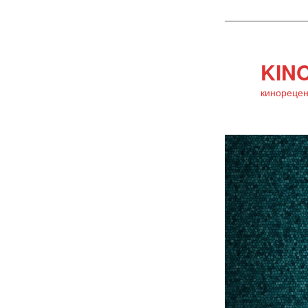
KINO
кинорецен