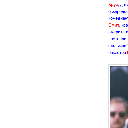
Круз
; да
оскаронос
комедиан
Смит
, из
американ
постанов
фильмов "
оркестра