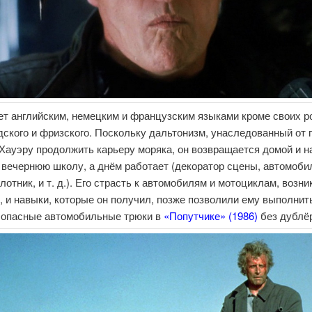
ет английским, немецким и французским языками кроме своих 
ского и фризского. Поскольку дальтонизм, унаследованный от 
Хауэру продолжить карьеру моряка, он возвращается домой и н
 вечернюю школу, а днём работает (декоратор сцены, автомоб
лотник, и т. д.). Его страсть к автомобилям и мотоциклам, возн
, и навыки, которые он получил, позже позволили ему выполнит
 опасные автомобильные трюки в
«Попутчике» (1986)
без дублё