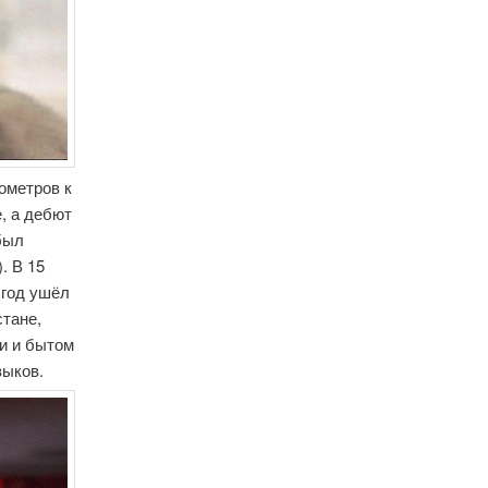
ометров к
е, а дебют
 был
. В 15
 год ушёл
стане,
ми и бытом
зыков.