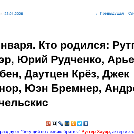
и
Навигация
←
Предыдущая
Сл
ано
23.01.2026
по
записям
ому
января. Кто родился: Рут
жимому
эр, Юрий Рудченко, Арь
бен, Даутцен Крёз, Джек
нор, Юэн Бремнер, Андр
чельскис
празднуют "бегущий по лезвию бритвы"
Рутгер Хауэр
; актер и зн