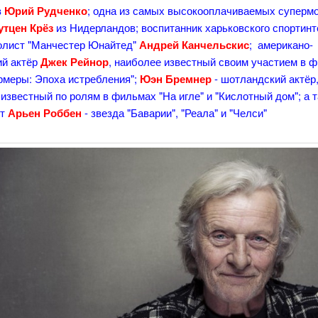
в
Юрий Рудченко
; одна из самых высокооплачиваемых суперм
утцен Крёз
из Нидерландов; воспитанник харьковского спортинт
олист "Манчестер Юнайтед"
Андрей Канчельскис
; американо-
ий актёр
Джек Рейнор
, наиболее известный своим участием в 
рмеры: Эпоха истребления";
Юэн Бремнер
- шотландский актёр
известный по ролям в фильмах "На игле" и "Кислотный дом"; а 
ст
Арьен Роббен
- звезда "Баварии", "Реала" и "Челси"