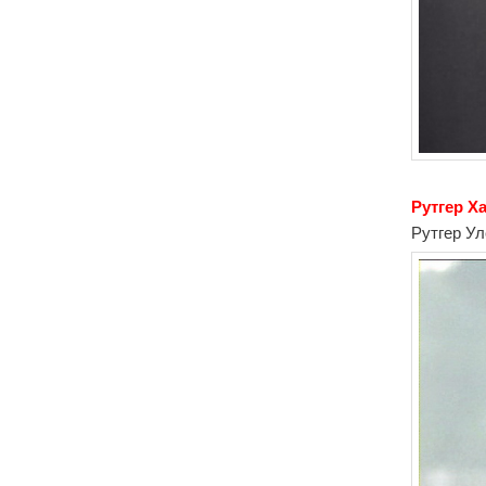
Рутгер Ха
Рутгер У