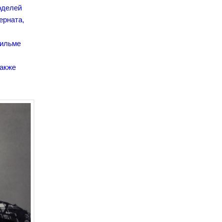
оделей
ерната,
фильме
,
также