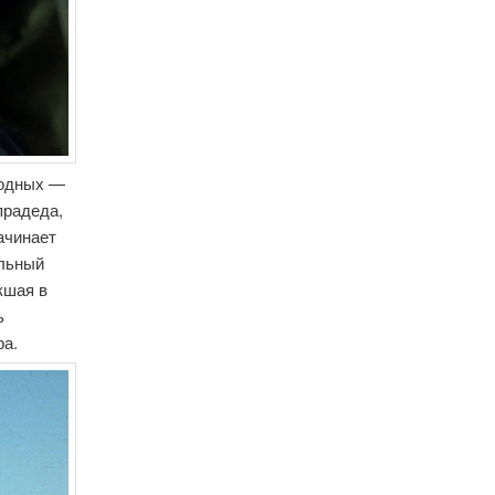
родных —
прадеда,
ачинает
ильный
икшая в
ь
ра.