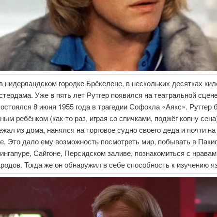
 нидерландском городке Брёкелене, в нескольких десятках кил
стердама. Уже в пять лет Рутгер появился на театральной сцен
состоялся 8 июня 1955 года в трагедии Софокла «Аякс». Рутгер
ым ребёнком (как-то раз, играя со спичками, поджёг копну сена)
ежал из дома, нанялся на торговое судно своего деда и почти на
е. Это дало ему возможность посмотреть мир, побывать в Паки
ингапуре, Сайгоне, Персидском заливе, познакомиться с нрава
родов. Тогда же он обнаружил в себе способность к изучению я