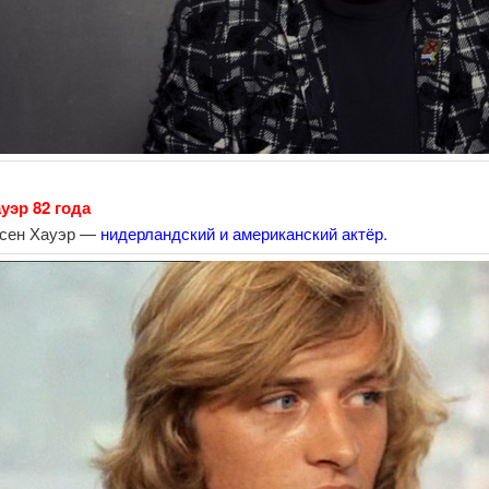
уэр 82 года
лсен Хауэр —
нидерландский и американский актёр.