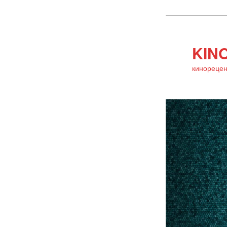
KINO
кинорецен