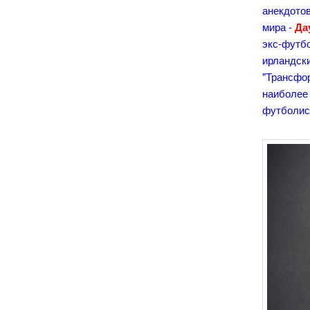
анекдото
мира -
Да
экс-футб
ирландск
"Трансфо
наиболее 
футболи