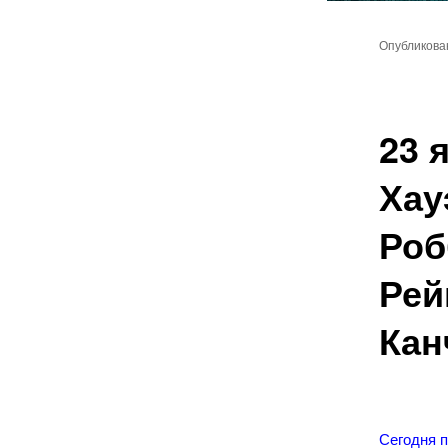
Главное
Перейт
меню
Опубликов
к
основн
23 
содер
Хау
Роб
Рей
Кан
Сегодня 