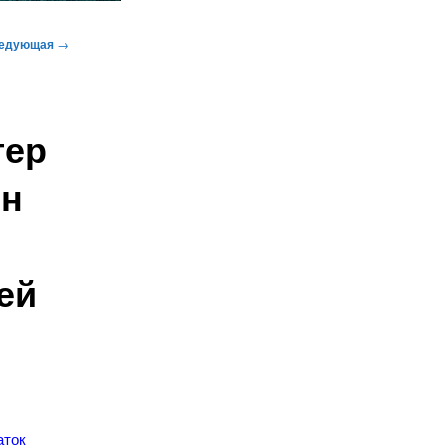
едующая
→
гер
ен
ей
аток