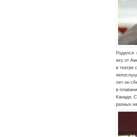
Родился в
югу от Ам
в театре 
непослушн
лет он сб
в плавани
Канаде, С
разных на