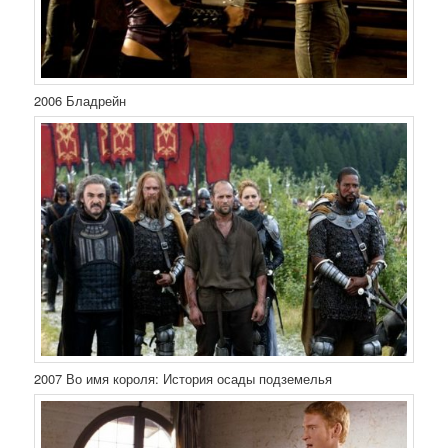
2006 Бладрейн
2007 Во имя короля: История осады подземелья