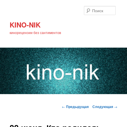
Поиск
KINO-NIK
кинорецензии без сантиментов
Главное
Перейти
меню
Навигация
←
Предыдущая
Следующая
→
по
к
записям
основному