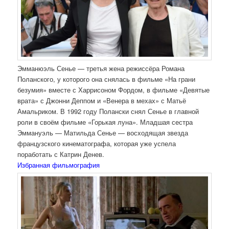
Эмманюэль Сенье — третья жена режиссёра Романа
Поланского, у которого она снялась в фильме «На грани
безумия» вместе с Харрисоном Фордом, в фильме «Девятые
врата» с Джонни Деппом и «Венера в мехах» с Матьё
Амальриком. В 1992 году Полански снял Сенье в главной
роли в своём фильме «Горькая луна». Младшая сестра
Эммануэль — Матильда Сенье — восходящая звезда
французского кинематографа, которая уже успела
поработать с Катрин Денев.
Избранная фильмография