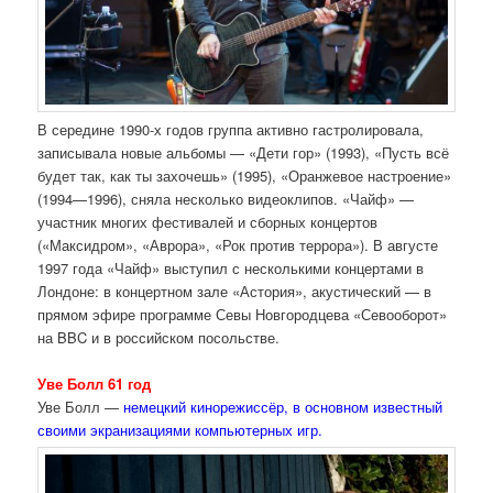
В середине 1990-х годов группа активно гастролировала,
записывала новые альбомы — «Дети гор» (1993), «Пусть всё
будет так, как ты захочешь» (1995), «Оранжевое настроение»
(1994—1996), сняла несколько видеоклипов. «Чайф» —
участник многих фестивалей и сборных концертов
(«Максидром», «Аврора», «Рок против террора»). В августе
1997 года «Чайф» выступил с несколькими концертами в
Лондоне: в концертном зале «Астория», акустический — в
прямом эфире программе Севы Новгородцева «Севооборот»
на BBC и в российском посольстве.
Уве Болл 61 год
Уве Болл —
немецкий кинорежиссёр, в основном известный
своими экранизациями компьютерных игр.