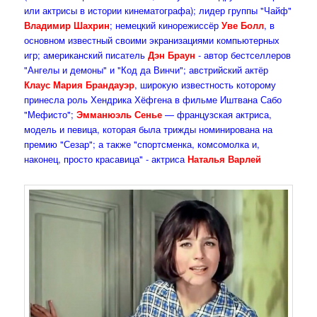
или актрисы в истории кинематографа); лидер группы "Чайф"
Владимир Шахрин
; немецкий кинорежиссёр
Уве Болл
, в
основном известный своими экранизациями компьютерных
игр; американский писатель
Дэн Браун
- автор бестселлеров
"Ангелы и демоны" и "Код да Винчи"; австрийский актёр
Клаус Мария Брандауэр
, широкую известность которому
принесла роль Хендрика Хёфгена в фильме Иштвана Сабо
"Мефисто";
Эмманюэль Сенье
— французская актриса,
модель и певица, которая была трижды номинирована на
премию "Сезар"; а также "спортсменка, комсомолка и,
наконец, просто красавица" - актриса
Наталья Варлей